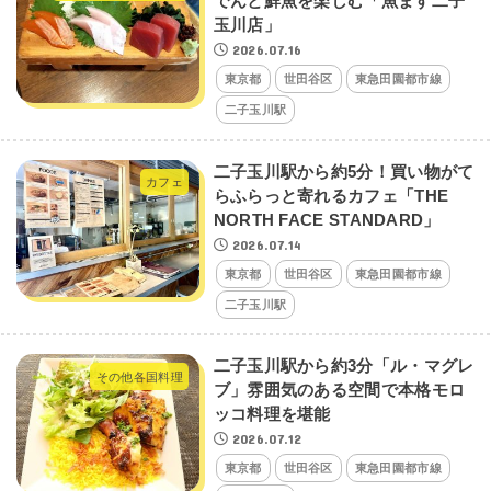
でんと鮮魚を楽しむ「魚ます二子
玉川店」
2026.07.16
東京都
世田谷区
東急田園都市線
二子玉川駅
二子玉川駅から約5分！買い物がて
カフェ
らふらっと寄れるカフェ「THE
NORTH FACE STANDARD」
2026.07.14
東京都
世田谷区
東急田園都市線
二子玉川駅
二子玉川駅から約3分「ル・マグレ
その他各国料理
ブ」雰囲気のある空間で本格モロ
ッコ料理を堪能
2026.07.12
東京都
世田谷区
東急田園都市線