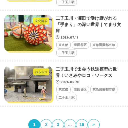
二子玉川駅
二子玉川・瀬田で受け継がれる
文化施設
「手まり」の深い世界｜てまり文
庫
2026.07.11
東京都
世田谷区
東急田園都市線
二子玉川駅
二子玉川で出会う鉄道模型の世
おもちゃ
界！いさみやロコ・ワークス
2026.06.30
東京都
世田谷区
東急田園都市線
二子玉川駅
1
2
3
…
16
＞