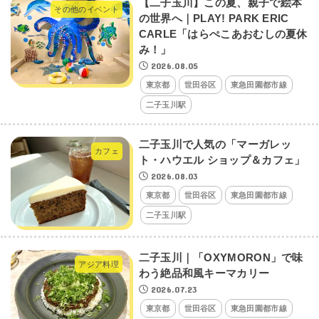
【二子玉川】この夏、親子で絵本
その他のイベント
の世界へ｜PLAY! PARK ERIC
CARLE「はらぺこあおむしの夏休
み！」
2026.08.05
東京都
世田谷区
東急田園都市線
二子玉川駅
二子玉川で人気の「マーガレッ
カフェ
ト・ハウエル ショップ＆カフェ」
2026.08.03
東京都
世田谷区
東急田園都市線
二子玉川駅
二子玉川｜「OXYMORON」で味
アジア料理
わう絶品和風キーマカリー
2026.07.23
東京都
世田谷区
東急田園都市線