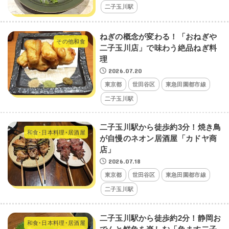
二子玉川駅
ねぎの概念が変わる！「おねぎや
その他和食
二子玉川店」で味わう絶品ねぎ料
理
2026.07.20
東京都
世田谷区
東急田園都市線
二子玉川駅
二子玉川駅から徒歩約3分！焼き鳥
和食･日本料理･居酒屋
が自慢のネオン居酒屋「カドヤ商
店」
2026.07.18
東京都
世田谷区
東急田園都市線
二子玉川駅
二子玉川駅から徒歩約2分！静岡お
和食･日本料理･居酒屋