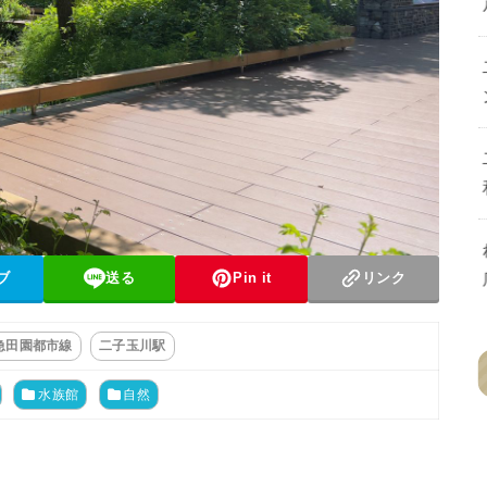
ブ
送る
Pin it
リンク
急田園都市線
二子玉川駅
水族館
自然