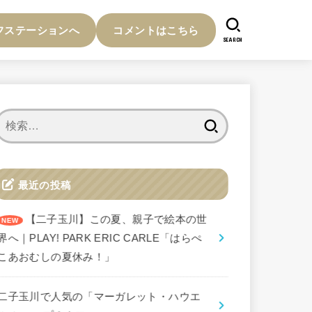
フステーションへ
コメントはこちら
SEARCH
検
索:
最近の投稿
【二子玉川】この夏、親子で絵本の世
界へ｜PLAY! PARK ERIC CARLE「はらぺ
こあおむしの夏休み！」
二子玉川で人気の「マーガレット・ハウエ