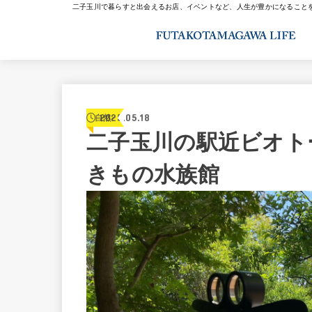
二子玉川で暮らすと出会えるお店、イベントなど、人生が豊かになること
2025.05.18
自然
二子玉川の駅近ビオト
きもの水族館