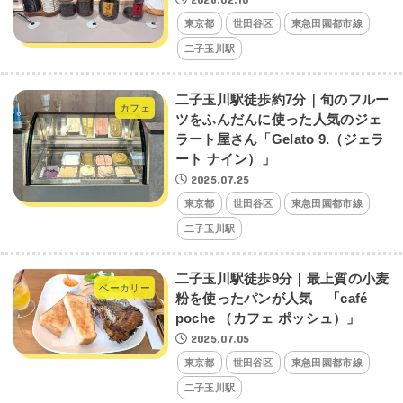
東京都
世田谷区
東急田園都市線
二子玉川駅
二子玉川駅徒歩約7分｜旬のフルー
カフェ
ツをふんだんに使った人気のジェ
ラート屋さん「Gelato 9.（ジェラ
ート ナイン）」
2025.07.25
東京都
世田谷区
東急田園都市線
二子玉川駅
二子玉川駅徒歩9分｜最上質の小麦
ベーカリー
粉を使ったパンが人気 「café
poche （カフェ ポッシュ）」
2025.07.05
東京都
世田谷区
東急田園都市線
二子玉川駅