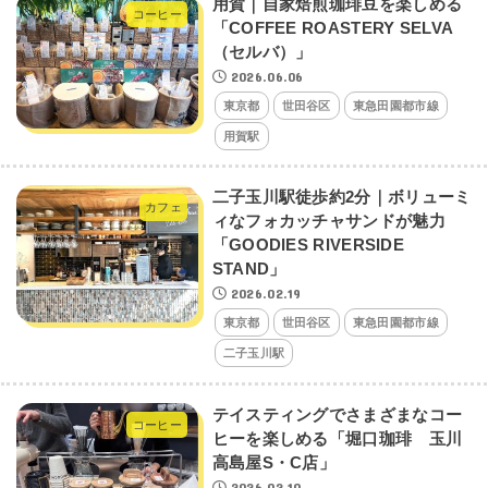
用賀｜自家焙煎珈琲豆を楽しめる
コーヒー
「COFFEE ROASTERY SELVA
（セルバ）」
2026.06.06
東京都
世田谷区
東急田園都市線
用賀駅
二子玉川駅徒歩約2分｜ボリューミ
カフェ
ィなフォカッチャサンドが魅力
「GOODIES RIVERSIDE
STAND」
2026.02.19
東京都
世田谷区
東急田園都市線
二子玉川駅
テイスティングでさまざまなコー
コーヒー
ヒーを楽しめる「堀口珈琲 玉川
高島屋S・C店」
2026.02.10