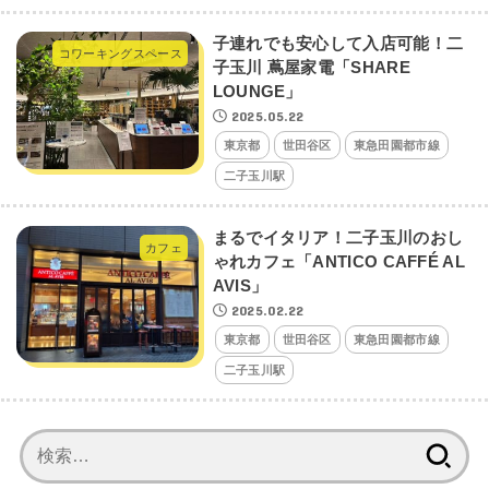
子連れでも安心して入店可能！二
コワーキングスペース
子玉川 蔦屋家電「SHARE
LOUNGE」
2025.05.22
東京都
世田谷区
東急田園都市線
二子玉川駅
まるでイタリア！二子玉川のおし
カフェ
ゃれカフェ「ANTICO CAFFÉ AL
AVIS」
2025.02.22
東京都
世田谷区
東急田園都市線
二子玉川駅
検
索: