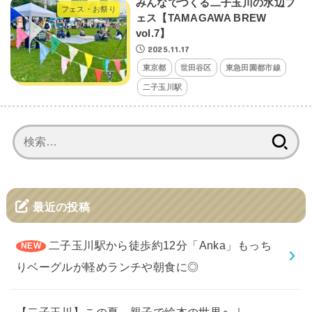
みんなでつくる二子玉川の水辺フ
フェス・お祭り
ェス【TAMAGAWA BREW
vol.7】
2025.11.17
東京都
世田谷区
東急田園都市線
二子玉川駅
検
索:
最近の投稿
二子玉川駅から徒歩約12分「Anka」もっち
りベーグルが軽めランチや朝食に◎
【二子玉川】この夏、親子で絵本の世界へ｜