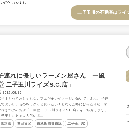
をご紹介しています。
二子玉川の不動産はライ
子連れに優しいラーメン屋さん「一風
堂 二子玉川ライズS.C.店」
2025.08.26
二子玉川っておしゃれなカフェが多いイメージが強いですよね。 子連
れでおいしいものをサクッと食べたい！となった時にぴったりな、私
の行きつけのお店「一風堂 二子玉川ライズS.C.店」をご紹介します。
二子玉川にある大人気の博...
東京都
世田谷区
東急田園都市線
二子玉川駅