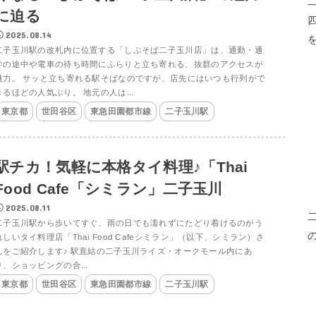
に迫る
2025.08.14
二子玉川駅の改札内に位置する「しぶそば二子玉川店」は、通勤・通
学の途中や電車の待ち時間にふらりと立ち寄れる、抜群のアクセスが
魅力。 サッと立ち寄れる駅そばなのですが、店先にはいつも行列がで
きるほどの人気ぶり。 地元の人は...
東京都
世田谷区
東急田園都市線
二子玉川駅
駅チカ！気軽に本格タイ料理♪「Thai
Food Cafe「シミラン」二子玉川
2025.08.11
二子玉川駅から歩いてすぐ、雨の日でも濡れずにたどり着けるのがう
れしいタイ料理店「Thai Food Cafeシミラン」（以下、シミラン）さ
んをご紹介します♪ 駅直結の二子玉川ライズ・オークモール内にあ
り、ショッピングの合...
東京都
世田谷区
東急田園都市線
二子玉川駅