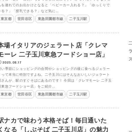
もを連れてのお出かけとなると「ベビーカー入れる？」「ゆっくりで
きる？」「授乳できる？」など気に...
東京都
世田谷区
東急田園都市線
二子玉川駅
本場イタリアのジェラート店「クレマ
モーレ 二子玉川東急フードショー店」
2025.08.17
暑い季節にショッピングの合間やショッピングの後に食べるジェラー
トって本当に特別ですよね。二子玉川にはそんなおいしいジェラート
屋さんが、駅のすぐそばにあるのです！ 今回は「クレマモーレ 二子玉
川東急フードショー店」をご紹介...
東京都
世田谷区
東急田園都市線
二子玉川駅
駅ナカで味わう本格そば！毎日通いた
くなる「しぶそば 二子玉川店」の魅力