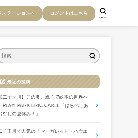
フステーションへ
コメントはこちら
SEARCH
検
索:
最近の投稿
【二子玉川】この夏、親子で絵本の世界へ
｜PLAY! PARK ERIC CARLE「はらぺこあ
おむしの夏休み！」
二子玉川で人気の「マーガレット・ハウエ