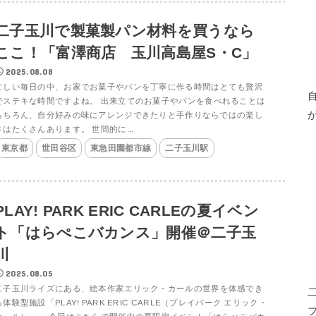
二子玉川で製菓製パン材料を買うなら
ここ！「富澤商店 玉川高島屋S・C」
2025.08.08
忙しい毎日の中、お家でお菓子やパンを丁寧に作る時間はとても贅沢
でステキな時間ですよね。 出来立てのお菓子やパンを食べれることは
もちろん、自分好みの味にアレンジできたりと手作りならではの楽し
さはたくさんあります。 世間的に...
東京都
世田谷区
東急田園都市線
二子玉川駅
PLAY! PARK ERIC CARLEの夏イベン
ト「はらぺこバカンス」開催＠二子玉
川
2025.08.05
二子玉川ライズにある、絵本作家エリック・カールの世界を体感でき
る体験型施設「PLAY! PARK ERIC CARLE（プレイパーク エリック・