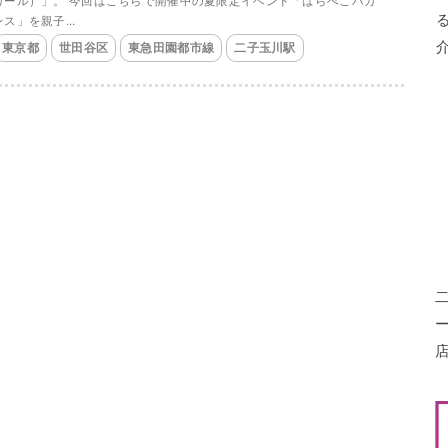
カール）」。 今回はこちらで開催中の夏限定イベント「はらぺこバカ
ンス」を親子...
東京都
世田谷区
東急田園都市線
二子玉川駅