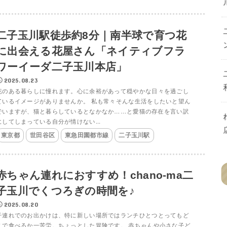
二子玉川駅徒歩約8分｜南半球で育つ花
に出会える花屋さん「ネイティブフラ
ワーイーダ二子玉川本店」
2025.08.23
花のある暮らしに憧れます。心に余裕があって穏やかな日々を過ごし
ているイメージがありませんか。 私も常々そんな生活をしたいと望ん
でいますが、猫と暮らしているとなかなか……と愛猫の存在を言い訳
にしてしまっている自分が情けない...
東京都
世田谷区
東急田園都市線
二子玉川駅
赤ちゃん連れにおすすめ！chano-ma二
子玉川でくつろぎの時間を♪
2025.08.20
子連れでのお出かけは、特に新しい場所ではランチひとつとってもど
こで食べるか一苦労。ちょっとした冒険です。 赤ちゃんや小さな子ど