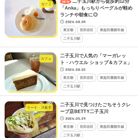
二子玉川駅から徒歩約12分
カフェ
「Anka」もっちりベーグルが軽め
ランチや朝食に◎
2026.08.09
東京都
世田谷区
東急田園都市線
二子玉川駅
二子玉川で人気の「マーガレッ
カフェ
ト・ハウエル ショップ＆カフェ」
2026.08.03
東京都
世田谷区
東急田園都市線
二子玉川駅
二子玉川で見つけたごちそうクレ
ケーキ・洋菓子
ープ店BETTY二子玉川
2026.05.29
東京都
世田谷区
東急田園都市線
二子玉川駅