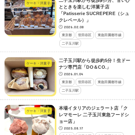
二子玉川駅から徒歩約7分、甘いひ
ケーキ・洋菓子
とときを楽しむ洋菓子店
「Patisserie SUCREPERE（シュ
クレペール）」
2026.02.08
東京都
世田谷区
東急田園都市線
二子玉川駅
二子玉川駅から徒歩約5分！生ドー
ケーキ・洋菓子
ナツ専門店「DO＆CO.」
2026.01.04
東京都
世田谷区
東急田園都市線
二子玉川駅
本場イタリアのジェラート店「ク
ケーキ・洋菓子
レマモーレ 二子玉川東急フードシ
ョー店」
2025.08.17