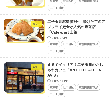
東京都
世田谷区
東急田園都市線
二子玉川駅
二子玉川駅徒歩7分｜揚げたてのア
カフェ
ジフライ定食が人気の喫茶店
「Cafe & art 土筆」
2025.04.19
東京都
世田谷区
東急田園都市線
二子玉川駅
まるでイタリア！二子玉川のおし
カフェ
ゃれカフェ「ANTICO CAFFÉ AL
AVIS」
2025.02.22
東京都
世田谷区
東急田園都市線
二子玉川駅