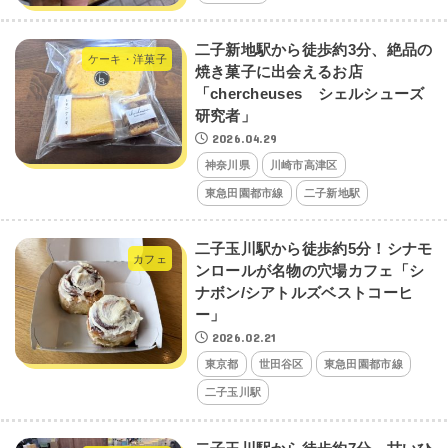
二子新地駅から徒歩約3分、絶品の
ケーキ・洋菓子
焼き菓子に出会えるお店
「chercheuses シェルシューズ
研究者」
2026.04.29
神奈川県
川崎市高津区
東急田園都市線
二子新地駅
二子玉川駅から徒歩約5分！シナモ
カフェ
ンロールが名物の穴場カフェ「シ
ナボン/シアトルズベストコーヒ
ー」
2026.02.21
東京都
世田谷区
東急田園都市線
二子玉川駅