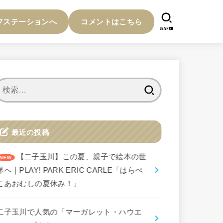
フステーションへ
コメントはこちら
SEARCH
検
索:
最近の投稿
【二子玉川】この夏、親子で絵本の世
界へ｜PLAY! PARK ERIC CARLE「はらぺ
こあおむしの夏休み！」
二子玉川で人気の「マーガレット・ハウエ