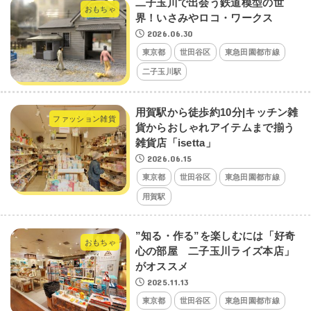
二子玉川で出会う鉄道模型の世
おもちゃ
界！いさみやロコ・ワークス
2026.06.30
東京都
世田谷区
東急田園都市線
二子玉川駅
用賀駅から徒歩約10分|キッチン雑
ファッション雑貨
貨からおしゃれアイテムまで揃う
雑貨店「isetta」
2026.06.15
東京都
世田谷区
東急田園都市線
用賀駅
”知る・作る”を楽しむには「好奇
おもちゃ
心の部屋 二子玉川ライズ本店」
がオススメ
2025.11.13
東京都
世田谷区
東急田園都市線