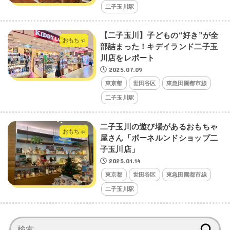
二子玉川駅
【二子玉川】子どもの“好き”が全
おもちゃ
部詰まった！キデイランド二子玉
川店をレポート
2025.07.09
東京都
世田谷区
東急田園都市線
二子玉川駅
二子玉川の遊び場があるおもちゃ
おもちゃ
屋さん「ボーネルンドショップ二
子玉川店」
2025.01.14
東京都
世田谷区
東急田園都市線
二子玉川駅
検