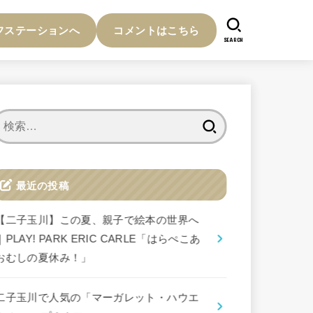
フステーションへ
コメントはこちら
SEARCH
検
索:
最近の投稿
【二子玉川】この夏、親子で絵本の世界へ
｜PLAY! PARK ERIC CARLE「はらぺこあ
おむしの夏休み！」
二子玉川で人気の「マーガレット・ハウエ