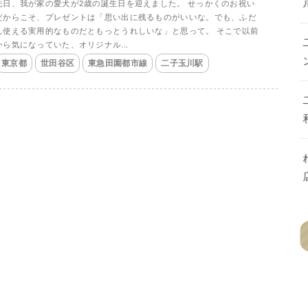
先日、我が家の愛犬が2歳の誕生日を迎えました。 せっかくのお祝い
だからこそ、プレゼントは「思い出に残るものがいいな。でも、ふだ
ん使える実用的なものだともっとうれしいな」と思って。 そこで以前
から気になっていた、オリジナル...
東京都
世田谷区
東急田園都市線
二子玉川駅