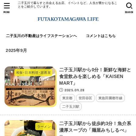
二子玉川で暮らすと出会えるお店、イベントなど、人生が豊かになるこ
とをご紹介しています。
MENU
SEARCH
二子玉川の不動産はライフステーションへ
コメントはこちら
2025年9月
二子玉川駅から0分！新鮮な海鮮と
和食･日本料理･居酒屋
食堂飲みを楽しめる「KAISEN
MART」
2025.09.28
東京都
世田谷区
東急田園都市線
二子玉川駅
二子玉川駅から徒歩約3分！魚介系
ラーメン
濃厚スープの「麺屋みちしるべ」