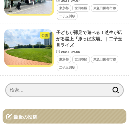
2025.09.07
東京都
世田谷区
東急田園都市線
二子玉川駅
子どもが裸足で遊べる！芝生が広
公園
がる屋上「原っぱ広場」｜二子玉
川ライズ
2025.09.05
東京都
世田谷区
東急田園都市線
二子玉川駅
検
索:
最近の投稿