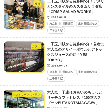
二子玉川駅から徒歩約5分！アメリ
軽食
カンスタイルのカスタムサラダ店
「CRISP SALAD WORKS」
2025.09.11
東京都
世田谷区
東急田園都市線
二子玉川駅
二子玉川駅から徒歩約5分！若者に
カフェ
大人気のアサイーボウルとデトッ
クスジュースの店「YES
TOKYO」
2025.09.09
東京都
世田谷区
東急田園都市線
二子玉川駅
大人気！子連れおもいのちょっと
ファミリーレストラン
リッチなファミレス「100本のス
プーンFUTAKOTAMAGAWA」