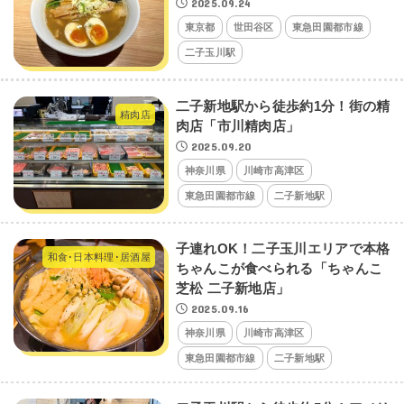
2025.09.24
東京都
世田谷区
東急田園都市線
二子玉川駅
二子新地駅から徒歩約1分！街の精
精肉店
肉店「市川精肉店」
2025.09.20
神奈川県
川崎市高津区
東急田園都市線
二子新地駅
子連れOK！二子玉川エリアで本格
和食･日本料理･居酒屋
ちゃんこが食べられる「ちゃんこ
芝松 二子新地店」
2025.09.16
神奈川県
川崎市高津区
東急田園都市線
二子新地駅