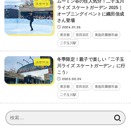
ムーミン谷の住人気分！二子玉川
スケート
ライズ スケートガーデン 2025｜
オープニングイベントに織田信成
さん登場
2026.01.26
東京都
世田谷区
東急田園都市線
二子玉川駅
冬季限定！親子で楽しい「二子玉
スケート
川ライズ スケートガーデン」に行
こう♪
2025.02.24
東京都
世田谷区
東急田園都市線
二子玉川駅
検
索: