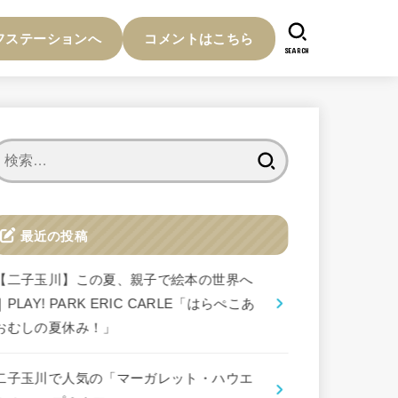
フステーションへ
コメントはこちら
SEARCH
検
索:
最近の投稿
【二子玉川】この夏、親子で絵本の世界へ
｜PLAY! PARK ERIC CARLE「はらぺこあ
おむしの夏休み！」
二子玉川で人気の「マーガレット・ハウエ