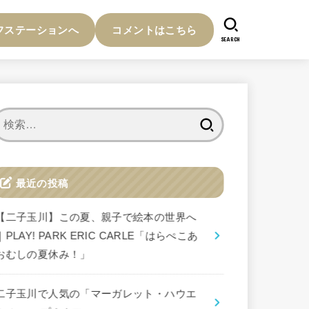
フステーションへ
コメントはこちら
SEARCH
検
索:
最近の投稿
【二子玉川】この夏、親子で絵本の世界へ
｜PLAY! PARK ERIC CARLE「はらぺこあ
おむしの夏休み！」
二子玉川で人気の「マーガレット・ハウエ