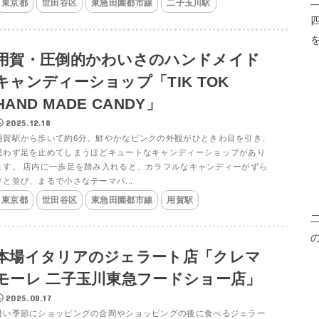
東京都
世田谷区
東急田園都市線
二子玉川駅
用賀・圧倒的かわいさのハンドメイド
キャンディーショップ「TIK TOK
HAND MADE CANDY」
2025.12.18
用賀駅から歩いて約6分。鮮やかなピンクの外観がひときわ目を引き、
思わず足を止めてしまうほどキュートなキャンディーショップがあり
ます。 店内に一歩足を踏み入れると、カラフルなキャンディーがずら
りと並び、まるで小さなテーマパ...
東京都
世田谷区
東急田園都市線
用賀駅
本場イタリアのジェラート店「クレマ
モーレ 二子玉川東急フードショー店」
2025.08.17
暑い季節にショッピングの合間やショッピングの後に食べるジェラー