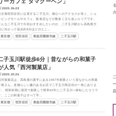
リーカフェ タマクーヘン」
2025.04.22
東京都世田谷区に位置する二子玉川。都心へのアクセスが良く、ショ
ッピングモールやカフェ、飲食店などが数多く立ち並ぶエリアです。
そんな二子玉川で今回おすすめしたいのが、二子玉川駅から高島屋方
面に向かって徒歩約6分ほどのとこ...
東京都
世田谷区
東急田園都市線
二子玉川駅
二子玉川駅徒歩6分｜昔ながらの和菓子
が人気「西河製菓店」
2025.03.26
西河製菓店は、高島屋の裏手にある1967年創業という昔ながらの和菓
子屋さん。老舗らしい趣のあるお店で二子玉川商店街の一角にありま
す。 昭和初期に蒲田で創業して昭和42年に二子玉川へ移転したそうで
す。ここの和菓子はすべて手...
東京都
世田谷区
東急田園都市線
二子玉川駅