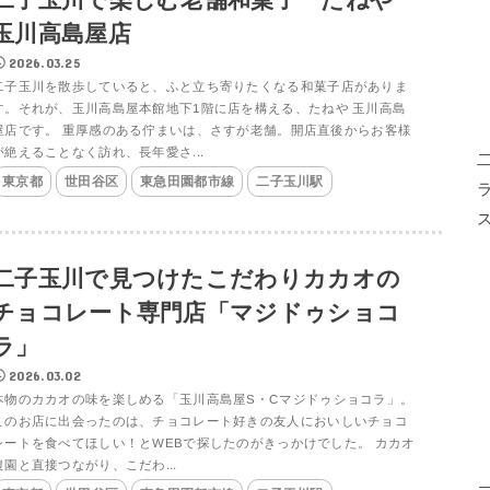
玉川高島屋店
2026.03.25
二子玉川を散歩していると、ふと立ち寄りたくなる和菓子店がありま
す。それが、玉川高島屋本館地下1階に店を構える、たねや 玉川高島
屋店です。 重厚感のある佇まいは、さすが老舗。開店直後からお客様
が絶えることなく訪れ、長年愛さ...
東京都
世田谷区
東急田園都市線
二子玉川駅
二子玉川で見つけたこだわりカカオの
チョコレート専門店「マジドゥショコ
ラ」
2026.03.02
本物のカカオの味を楽しめる「玉川高島屋S・Cマジドゥショコラ」。
このお店に出会ったのは、チョコレート好きの友人においしいチョコ
レートを食べてほしい！とWEBで探したのがきっかけでした。 カカオ
農園と直接つながり、こだわ...