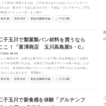
トって本当に特別ですよね。二子玉川にはそんなおいしいジェラート
屋さんが、駅のすぐそばにあるのです！ 今回は「クレマモーレ 二子玉
川東急フードショー店」をご紹介...
東京都
世田谷区
東急田園都市線
二子玉川駅
二子玉川で製菓製パン材料を買うなら
ここ！「富澤商店 玉川高島屋S・C」
2025.08.08
忙しい毎日の中、お家でお菓子やパンを丁寧に作る時間はとても贅沢
でステキな時間ですよね。 出来立てのお菓子やパンを食べれることは
もちろん、自分好みの味にアレンジできたりと手作りならではの楽し
さはたくさんあります。 世間的に...
東京都
世田谷区
東急田園都市線
二子玉川駅
二子玉川で新食感を体験「グルテンフ