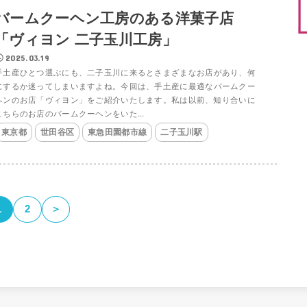
バームクーヘン工房のある洋菓子店
「ヴィヨン 二子玉川工房」
2025.03.19
手土産ひとつ選ぶにも、二子玉川に来るとさまざまなお店があり、何
にするか迷ってしまいますよね。今回は、手土産に最適なバームクー
ヘンのお店「ヴィヨン」をご紹介いたします。私は以前、知り合いに
こちらのお店のバームクーヘンをいた...
東京都
世田谷区
東急田園都市線
二子玉川駅
1
2
＞