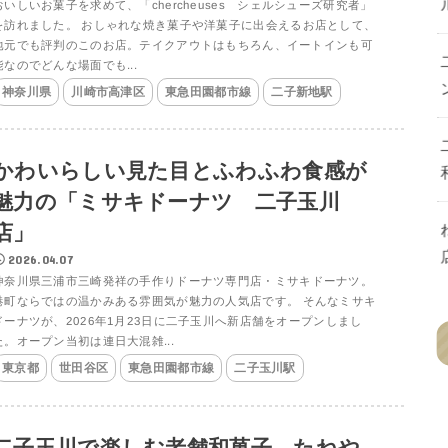
おいしいお菓子を求めて、「chercheuses シェルシューズ研究者」
を訪れました。 おしゃれな焼き菓子や洋菓子に出会えるお店として、
地元でも評判のこのお店。テイクアウトはもちろん、イートインも可
能なのでどんな場面でも...
神奈川県
川崎市高津区
東急田園都市線
二子新地駅
かわいらしい見た目とふわふわ食感が
魅力の「ミサキドーナツ 二子玉川
店」
2026.04.07
神奈川県三浦市三崎発祥の手作りドーナツ専門店・ミサキドーナツ。
港町ならではの温かみある雰囲気が魅力の人気店です。 そんなミサキ
ドーナツが、2026年1月23日に二子玉川へ新店舗をオープンしまし
た。オープン当初は連日大混雑...
東京都
世田谷区
東急田園都市線
二子玉川駅
二子玉川で楽しむ老舗和菓子 たねや