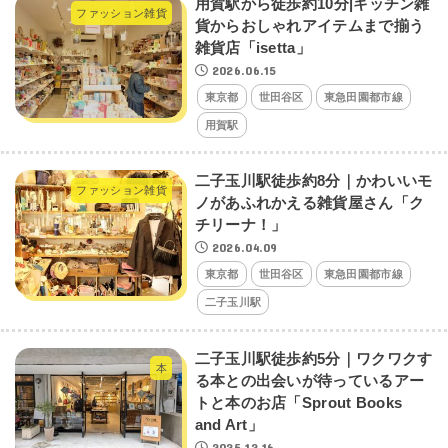
用賀駅から徒歩約10分|キッチン雑
ファッション雑貨
貨からおしゃれアイテムまで揃う
雑貨店「isetta」
2026.06.15
東京都
世田谷区
東急田園都市線
用賀駅
二子玉川駅徒歩約8分｜かわいいモ
ファッション雑貨
ノがあふれかえる雑貨屋さん「ク
チリーナ！」
2026.04.09
東京都
世田谷区
東急田園都市線
二子玉川駅
二子玉川駅徒歩約5分｜ワクワクす
本
る本との出会いが待っているアー
トと本のお店「Sprout Books
and Art」
2025.12.16