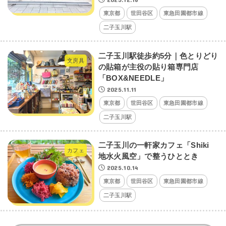
東京都
世田谷区
東急田園都市線
二子玉川駅
二子玉川駅徒歩約5分｜色とりどり
文房具
の貼箱が主役の貼り箱専門店
「BOX&NEEDLE」
2025.11.11
東京都
世田谷区
東急田園都市線
二子玉川駅
二子玉川の一軒家カフェ「Shiki
カフェ
地水火風空」で整うひととき
2025.10.14
東京都
世田谷区
東急田園都市線
二子玉川駅