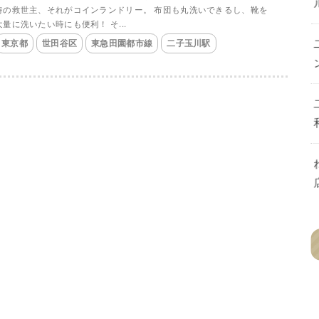
時の救世主、それがコインランドリー。 布団も丸洗いできるし、靴を
大量に洗いたい時にも便利！ そ...
東京都
世田谷区
東急田園都市線
二子玉川駅