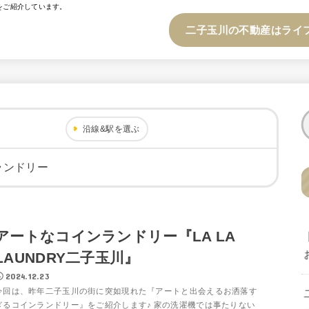
をご紹介しています。
二子玉川の不動産はライ
沿線&駅を選ぶ
ランドリー
アートなコインランドリー『LA LA
LAUNDRY二子玉川』
2024.12.23
今回は、昨年二子玉川の街に突如現れた『アートと出会えるお洒落す
ぎるコインランドリー』をご紹介します♪ 家の洗濯機では事たりない