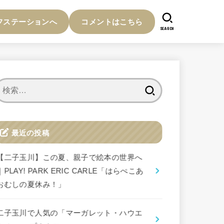
フステーションへ
コメントはこちら
SEARCH
検
索:
最近の投稿
【二子玉川】この夏、親子で絵本の世界へ
｜PLAY! PARK ERIC CARLE「はらぺこあ
おむしの夏休み！」
二子玉川で人気の「マーガレット・ハウエ