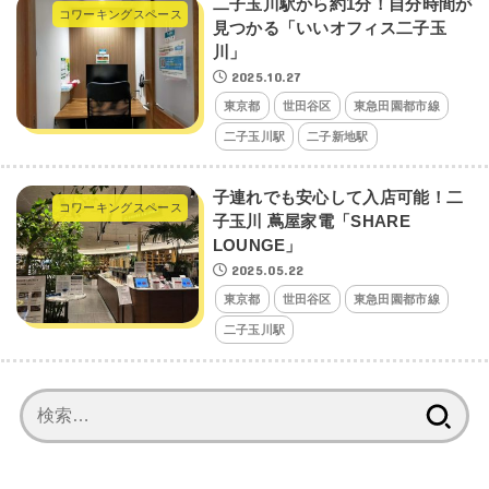
二子玉川駅から約1分！自分時間が
コワーキングスペース
見つかる「いいオフィス二子玉
川」
2025.10.27
東京都
世田谷区
東急田園都市線
二子玉川駅
二子新地駅
子連れでも安心して入店可能！二
コワーキングスペース
子玉川 蔦屋家電「SHARE
LOUNGE」
2025.05.22
東京都
世田谷区
東急田園都市線
二子玉川駅
検
索: