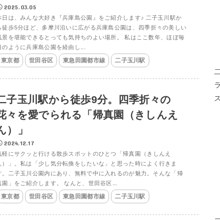
2025.03.05
本日は、みんな大好き『兵庫島公園』をご紹介します♪ 二子玉川駅か
ら徒歩5分ほど、多摩川沿いに広がる兵庫島公園は、四季折々の美しい
風景を堪能できるとっても気持ちのよい場所。 私はここ数年、ほぼ毎
日のように兵庫島公園を経由し...
東京都
世田谷区
東急田園都市線
二子玉川駅
二子玉川駅から徒歩9分。四季折々の
花々を愛でられる「帰真園（きしんえ
ん）」
2024.12.17
気軽にサクッと行ける散歩スポットのひとつ「帰真園（きしんえ
ん）」。私は「少し気分転換をしたいな」と思った時によく行きま
す。二子玉川公園内にあり、無料で中に入れるのが魅力。そんな「帰
真園」をご紹介します。 なんと、世田谷区...
東京都
世田谷区
東急田園都市線
二子玉川駅