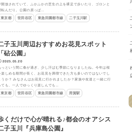
が開放されていて、ふかふかの芝生の上を裸足で歩いたり、ゴロンと
寝転んだり。公園の原っぱ...
東京都
世田谷区
東急田園都市線
二子玉川駅
二子玉川周辺おすすめお花見スポット
「砧公園」
2025.05.20
あっという間に春が過ぎ、少し汗ばむ季節になりましたね。今年は桜
を楽しめる期間が長く、お花見を満喫できた方も多いのではないでし
ょうか？ みなさんはお花見に行かれましたか？家族や友達と一緒に行
っても、一人でゆっくり楽しんでも...
東京都
世田谷区
東急田園都市線
用賀駅
歩くだけで心が晴れる♪都会のオアシス
二子玉川『兵庫島公園』