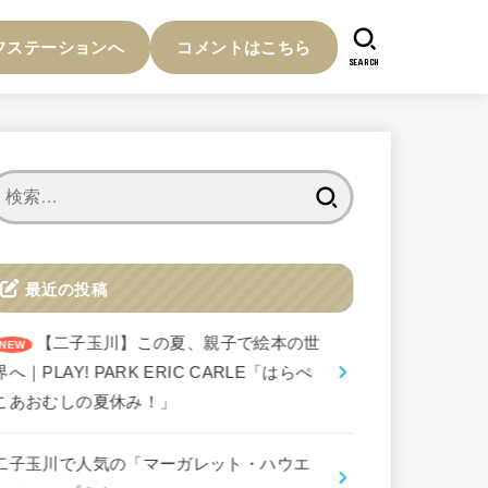
フステーションへ
コメントはこちら
SEARCH
検
索:
最近の投稿
【二子玉川】この夏、親子で絵本の世
界へ｜PLAY! PARK ERIC CARLE「はらぺ
こあおむしの夏休み！」
二子玉川で人気の「マーガレット・ハウエ