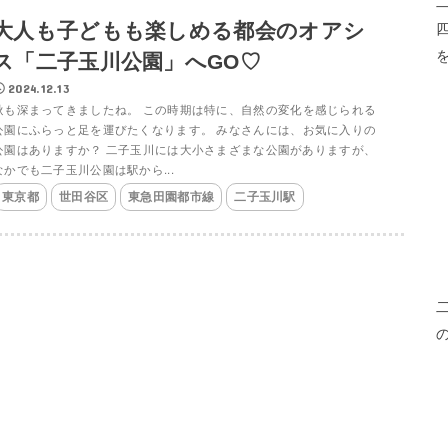
大人も子どもも楽しめる都会のオアシ
ス「二子玉川公園」へGO♡
2024.12.13
秋も深まってきましたね。 この時期は特に、自然の変化を感じられる
公園にふらっと足を運びたくなります。 みなさんには、お気に入りの
公園はありますか？ 二子玉川には大小さまざまな公園がありますが、
なかでも二子玉川公園は駅から...
東京都
世田谷区
東急田園都市線
二子玉川駅