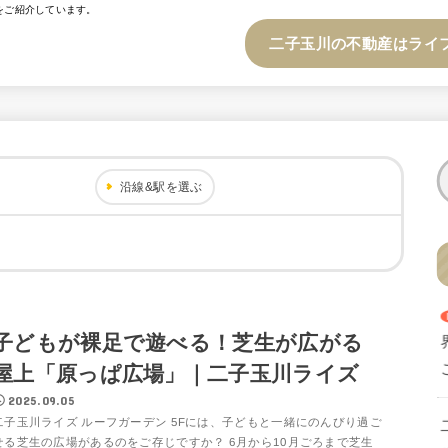
をご紹介しています。
二子玉川の不動産はライ
沿線&駅を選ぶ
子どもが裸足で遊べる！芝生が広がる
屋上「原っぱ広場」｜二子玉川ライズ
2025.09.05
二子玉川ライズ ルーフガーデン 5Fには、子どもと一緒にのんびり過ご
せる芝生の広場があるのをご存じですか？ 6月から10月ごろまで芝生