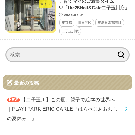
子育てママのご褒美タイム
ネイル
♡「the25Nail&Cafe二子玉川店」
2025.02.04
東京都
世田谷区
東急田園都市線
二子玉川駅
検
索:
最近の投稿
【二子玉川】この夏、親子で絵本の世界へ
｜PLAY! PARK ERIC CARLE「はらぺこあおむし
の夏休み！」