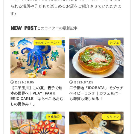
られる場所や子どもと楽しめるお店をご紹介させていただきま
す♪
NEW POST
その他のイベント
カフェ
2026.08.05
2026.07.25
【二子玉川】この夏、親子で絵
二子新地「IDOBATA」でダッチ
本の世界へ｜PLAY! PARK
ベイビーランチ｜カフェもバー
ERIC CARLE「はらぺこあおむ
も雑貨も楽しめる！
しの夏休み！」
文化施設
イタリアン