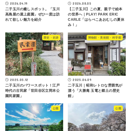
2026.04.19
2026.08.05
二子玉川の癒しスポット。「玉川
【二子玉川】この夏、親子で絵本
高島屋の屋上庭園」ぜひ一度は訪
の世界へ｜PLAY! PARK ERIC
れて欲しい魅力を紹介
CARLE「はらぺこあおむしの夏休
み！」
歴史・史跡
博物館・美術館・科学館
2025.05.12
2025.06.09
二子玉川のパワースポット！江戸
二子玉川｜昭和レトロな雰囲気が
時代の古民家「世田谷区立岡本公
漂う「大勝庵 玉電と郷土の歴史
園民家園」
館」
公園
公園