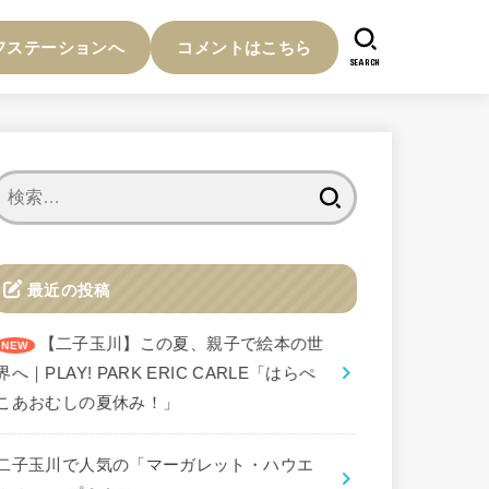
フステーションへ
コメントはこちら
SEARCH
検
索:
最近の投稿
【二子玉川】この夏、親子で絵本の世
界へ｜PLAY! PARK ERIC CARLE「はらぺ
こあおむしの夏休み！」
二子玉川で人気の「マーガレット・ハウエ