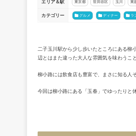
エリア＆駅
東京都
世田谷区
玉川
東
カテゴリー
グルメ
ディナー
ラ
二子玉川駅から少し歩いたところにある柳
辺とはまた違った大人な雰囲気を味わうこ
柳小路には飲食店も豊富で、まさに知る人
今回は柳小路にある「玉春」でゆったりと