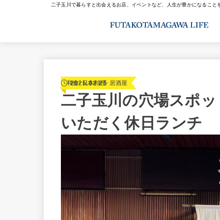
二子玉川で暮らすと出会えるお店、イベントなど、人生が豊かになること
2026.02.25
和食･日本料理･居酒屋
二子玉川の穴場スポッ
いただく休日ランチ