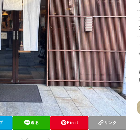
ブ
送る
Pin it
リンク