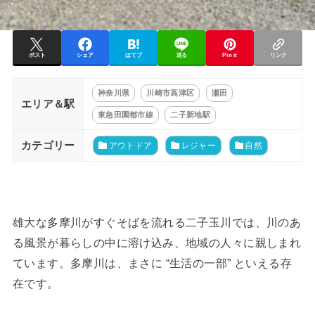
ポスト
シェア
はてブ
送る
Pin it
リンク
神奈川県
川崎市高津区
瀬田
エリア＆駅
東急田園都市線
二子新地駅
カテゴリー
アウトドア
レジャー
自然
雄大な多摩川がすぐそばを流れる二子玉川では、川のあ
る風景が暮らしの中に溶け込み、地域の人々に親しまれ
ています。多摩川は、まさに “生活の一部” といえる存
在です。