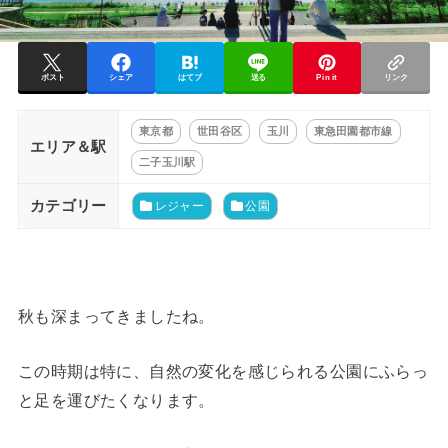
ポスト
シェア
はてブ
送る
Pin it
リンク
東京都
世田谷区
玉川
東急田園都市線
エリア＆駅
二子玉川駅
カテゴリー
レジャー
公園
秋も深まってきましたね。
この時期は特に、自然の変化を感じられる公園にふらっ
と足を運びたくなります。