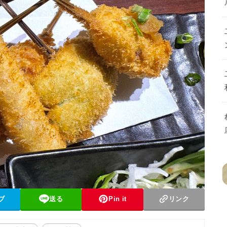
ブ
送る
Pin it
リンク