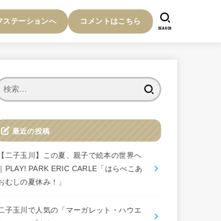
フステーションへ
コメントはこちら
SEARCH
検
索:
最近の投稿
【二子玉川】この夏、親子で絵本の世界へ
｜PLAY! PARK ERIC CARLE「はらぺこあ
おむしの夏休み！」
二子玉川で人気の「マーガレット・ハウエ