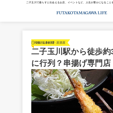
二子玉川で暮らすと出会えるお店、イベントなど、人生が豊かになること
2026.06.12
和食･日本料理･居酒屋
二子玉川駅から徒歩約
に行列？串揚げ専門店