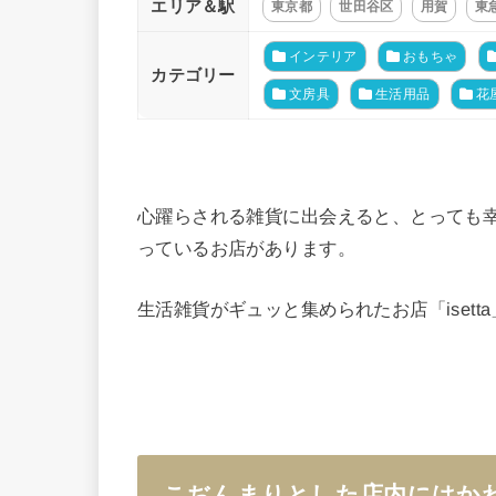
エリア＆駅
東京都
世田谷区
用賀
東
インテリア
おもちゃ
カテゴリー
文房具
生活用品
花
心躍らされる雑貨に出会えると、とっても
っているお店があります。
生活雑貨がギュッと集められたお店「isett
こぢんまりとした店内にはか