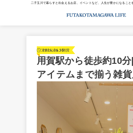
二子玉川で暮らすと出会えるお店、イベントなど、人生が豊かになること
2026.06.15
ファッション雑貨
用賀駅から徒歩約10
アイテムまで揃う雑貨店「