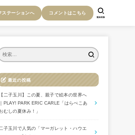
フステーションへ
コメントはこちら
SEARCH
検
索:
最近の投稿
【二子玉川】この夏、親子で絵本の世界へ
｜PLAY! PARK ERIC CARLE「はらぺこあ
おむしの夏休み！」
二子玉川で人気の「マーガレット・ハウエ