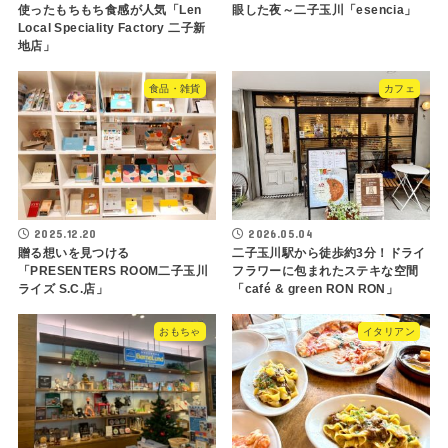
使ったもちもち食感が人気「Len
眼した夜～二子玉川「esencia」
Local Speciality Factory 二子新
地店」
食品・雑貨
カフェ
2025.12.20
2026.05.04
贈る想いを見つける
二子玉川駅から徒歩約3分！ドライ
「PRESENTERS ROOM二子玉川
フラワーに包まれたステキな空間
ライズ S.C.店」
「café & green RON RON」
おもちゃ
イタリアン