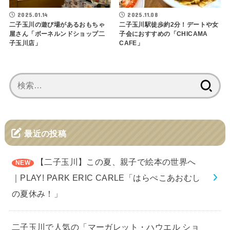
2025.01.14
2025.11.08
二子玉川の遊び場があるおもちゃ
二子玉川駅徒歩約2分！デートや女
屋さん「ボーネルンドショップ二
子会におすすめの「CHICAMA
子玉川店」
CAFE」
検
索:
最近の投稿
【二子玉川】この夏、親子で絵本の世界へ
｜PLAY! PARK ERIC CARLE「はらぺこあおむし
の夏休み！」
二子玉川で人気の「マーガレット・ハウエル ショ