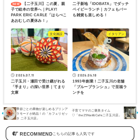
【二子玉川】この夏、親
二子新地「IDOBATA」でダッチ
子で絵本の世界へ｜PLAY!
ベイビーランチ｜カフェもバー
PARK ERIC CARLE「はらぺこ
も雑貨も楽しめる！
あおむしの夏休み！」
文化施設
イタリアン
2026.07.11
2026.06.18
二子玉川・瀬田で受け継がれる
1993年創業！二子玉川の老舗
「手まり」の深い世界｜てまり
「ブルーブランシュ」で至福ラ
文庫
ンチを
季節ごとの果物が楽しめるプリンア
子育てママのご褒美タイム
ラモードが絶品！の「カフェリゼッ
♡「the25Nail&Cafe二子玉川店」
タ 二子玉川店」
RECOMMEND