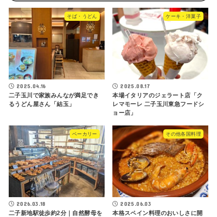
そば・うどん
ケーキ・洋菓子
2025.04.16
2025.08.17
二子玉川で家族みんなが満足でき
本場イタリアのジェラート店「ク
るうどん屋さん「結玉」
レマモーレ 二子玉川東急フードシ
ョー店」
ベーカリー
その他各国料理
2026.03.18
2025.06.03
二子新地駅徒歩約2分｜自然酵母を
本格スペイン料理のおいしさに開