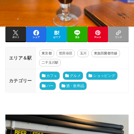
ポスト
シェア
はてブ
送る
Pin it
リンク
東京都
世田谷区
玉川
東急田園都市線
エリア＆駅
二子玉川駅
カフェ
グルメ
ショッピング
カテゴリー
バー
酒・飲料品