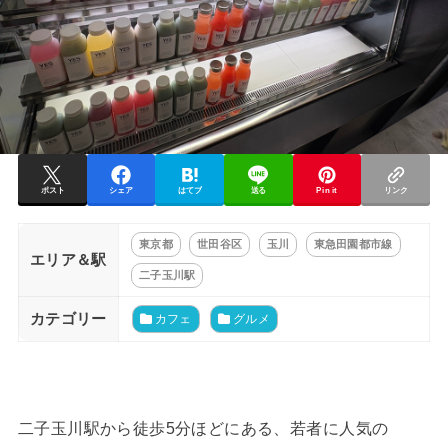
ポスト
シェア
はてブ
送る
Pin it
リンク
東京都
世田谷区
玉川
東急田園都市線
エリア＆駅
二子玉川駅
カテゴリー
カフェ
グルメ
二子玉川駅から徒歩5分ほどにある、若者に人気の