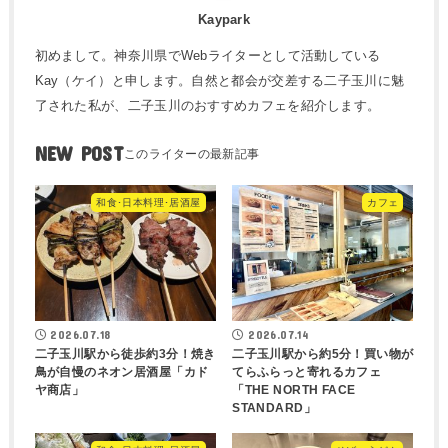
Kaypark
初めまして。神奈川県でWebライターとして活動している
Kay（ケイ）と申します。自然と都会が交差する二子玉川に魅
了された私が、二子玉川のおすすめカフェを紹介します。
NEW POST
和食･日本料理･居酒屋
カフェ
2026.07.18
2026.07.14
二子玉川駅から徒歩約3分！焼き
二子玉川駅から約5分！買い物が
鳥が自慢のネオン居酒屋「カド
てらふらっと寄れるカフェ
ヤ商店」
「THE NORTH FACE
STANDARD」