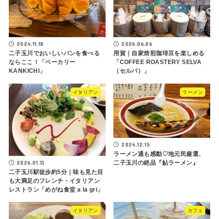
2024.11.18
2026.06.06
二子玉川でおいしいパンを食べる
用賀｜自家焙煎珈琲豆を楽しめる
ならここ！「ベーカリー
「COFFEE ROASTERY SELVA
KANKICHI」
（セルバ）」
イタリアン
ラーメン
2024.12.15
ラーメン通も感動♡地元民厳選、
2026.01.13
二子玉川の絶品『鮎ラーメン』
二子玉川駅徒歩約5分｜味も見た目
も大満足のフレンチ・イタリアン
レストラン「めがね食堂 a la gri」
イタリアン
カフェ