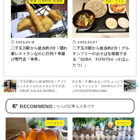
和食･日本料理･居酒屋
そば・うどん
2026.06.12
2026.06.07
二子玉川駅から徒歩約3分！隠れ
二子玉川駅から徒歩約2分！グル
家レストランなのに行列？串揚
テンフリーのおそばを堪能でき
げ専門店「串亭」
る「SOBA FUTATSU（そばふ
たつ）」
二子玉川駅から徒歩約5分！アメリ
大人気！子連れおもいのちょっとリ
カンスタイルのカスタムサラダ店
ッチなファミレス「100本のスプー
「CRISP SALAD WORKS」
ンFUTAKOTAMAGAWA」
RECOMMEND
ベーカリー
コーヒー