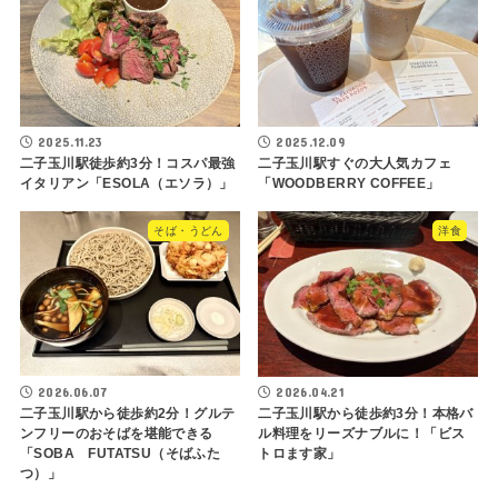
2025.11.23
2025.12.09
二子玉川駅徒歩約3分！コスパ最強
二子玉川駅すぐの大人気カフェ
イタリアン「ESOLA（エソラ）」
「WOODBERRY COFFEE」
そば・うどん
洋食
2026.06.07
2026.04.21
二子玉川駅から徒歩約2分！グルテ
二子玉川駅から徒歩約3分！本格バ
ンフリーのおそばを堪能できる
ル料理をリーズナブルに！「ビス
「SOBA FUTATSU（そばふた
トロます家」
つ）」