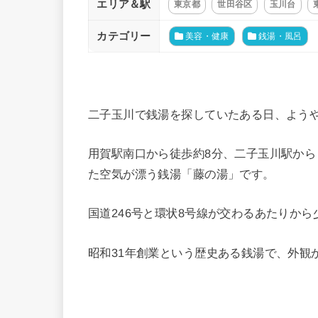
エリア＆駅
東京都
世田谷区
玉川台
カテゴリー
美容・健康
銭湯・風呂
二子玉川で銭湯を探していたある日、よう
用賀駅南口から徒歩約8分、二子玉川駅から
た空気が漂う銭湯「藤の湯」です。
国道246号と環状8号線が交わるあたりか
昭和31年創業という歴史ある銭湯で、外観