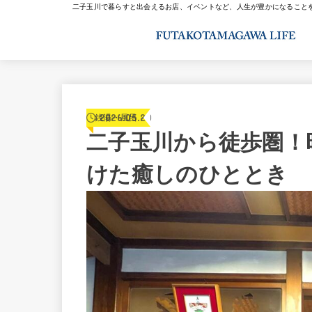
二子玉川で暮らすと出会えるお店、イベントなど、人生が豊かになること
2026.05.20
銭湯・風呂
二子玉川から徒歩圏！
けた癒しのひととき