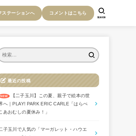
フステーションへ
コメントはこちら
SEARCH
検
索:
最近の投稿
【二子玉川】この夏、親子で絵本の世
界へ｜PLAY! PARK ERIC CARLE「はらぺ
こあおむしの夏休み！」
二子玉川で人気の「マーガレット・ハウエ