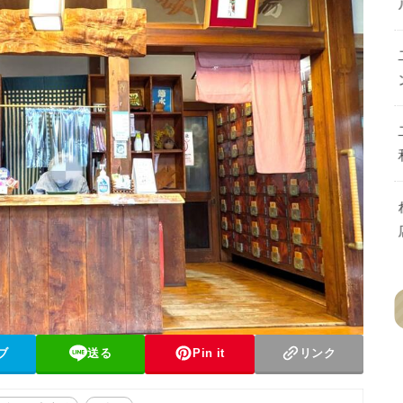
ブ
送る
Pin it
リンク