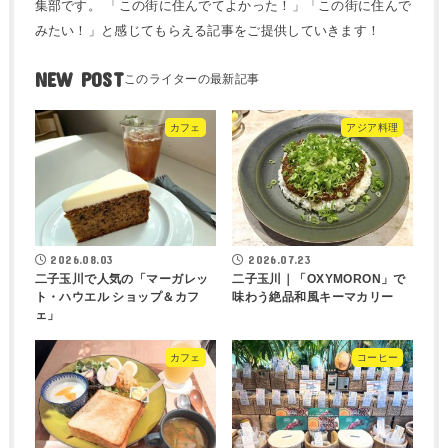
集部です。 「この街に住んでてよかった！」「この街に住んで
みたい！」と感じてもらえる記事をご提供していきます！
NEW POST
カフェ
アジア料理
2026.08.03
2026.07.23
二子玉川で人気の「マーガレッ
二子玉川｜「OXYMORON」で
ト・ハウエル ショップ＆カフ
味わう絶品和風キーマカリー
ェ」
カフェ
コーヒー