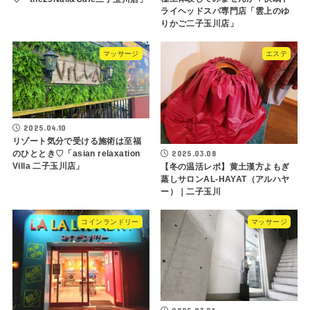
ライヘッドスパ専門店「雲上のゆ
りかご二子玉川店」
マッサージ
エステ
2025.04.10
リゾート気分で受ける施術は至福
2025.03.08
のひととき♡「asian relaxation
Villa 二子玉川店」
【冬の温活レポ】黄土漢方よもぎ
蒸しサロンAL-HAYAT（アルハヤ
ー）｜二子玉川
コインランドリー
マッサージ