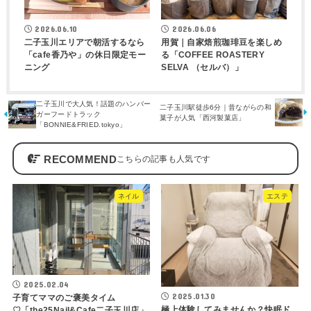
2026.06.10
2026.06.06
二子玉川エリアで朝活するなら
用賀｜自家焙煎珈琲豆を楽しめ
「cafe香乃や」の休日限定モー
る「COFFEE ROASTERY
ニング
SELVA （セルバ）」
二子玉川で大人気！話題のハンバー
二子玉川駅徒歩6分｜昔ながらの和
ガーフードトラック
菓子が人気「西河製菓店」
「BONNIE&FRIED.tokyo」
RECOMMEND
ネイル
エステ
2025.02.04
2025.01.30
子育てママのご褒美タイム
極上体験してみませんか？快眠ド
♡「the25Nail&Cafe二子玉川店」