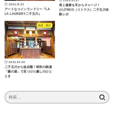
2025.03.21
2024.12.23
美と健康を耳からチャージ！
アートなコインランドリー『LA
@LITMUS（リトマス）二子玉川体
LA LAUNDRY二子玉川』
験レポ
銭湯・風呂
2026.05.20
二子玉川から徒歩圏！昭和の銭湯
「藤の湯」で見つけた癒しのひと
とき
検
索: