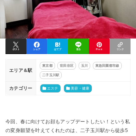
ポスト
シェア
はてブ
送る
Pin it
リンク
東京都
世田谷区
玉川
東急田園都市線
エリア＆駅
二子玉川駅
カテゴリー
エステ
美容・健康
今回、春に向けてお顔もアップデートしたい！という私
の変身願望を叶えてくれたのは、二子玉川駅から徒歩5