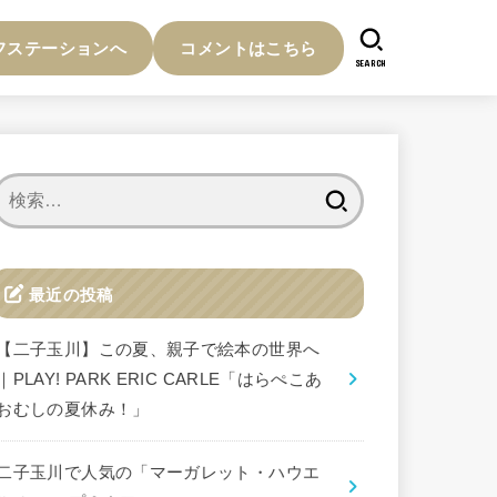
フステーションへ
コメントはこちら
SEARCH
検
索:
最近の投稿
【二子玉川】この夏、親子で絵本の世界へ
｜PLAY! PARK ERIC CARLE「はらぺこあ
おむしの夏休み！」
二子玉川で人気の「マーガレット・ハウエ