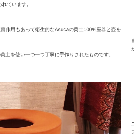
われています。
殺菌作用もあって衛生的なAsucaの黄土100%座器と壺を
りの黄土を使い一つ一つ丁寧に手作りされたものです。