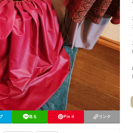
ブ
送る
Pin it
リンク