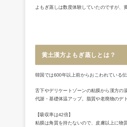
よもぎ蒸しは数度体験していたのですが、
黄土漢方よもぎ蒸しとは？
韓国では600年以上前からおこわれている
舌下やデリケートゾーンの粘膜から漢方の
代謝・基礎体温アップ。脂質や老廃物のデ
【吸収率は42倍】
​粘膜は角質を持たないので、皮膚以上に物