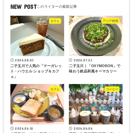
NEW POST
カフェ
アジア料理
2026.08.03
2026.07.23
二子玉川で人気の「マーガレッ
二子玉川｜「OXYMORON」で
ト・ハウエル ショップ＆カフ
味わう絶品和風キーマカリー
ェ」
カフェ
コーヒー
2026.06.10
2026.06.06