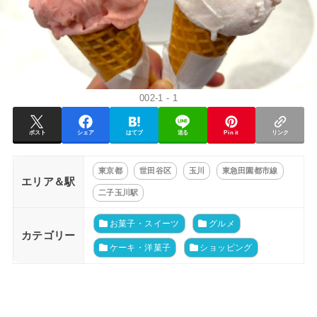
002-1 - 1
ポスト
シェア
はてブ
送る
Pin it
リンク
東京都
世田谷区
玉川
東急田園都市線
エリア＆駅
二子玉川駅
お菓子・スイーツ
グルメ
カテゴリー
ケーキ・洋菓子
ショッピング