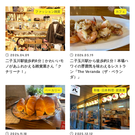
ファッション雑貨
カフェ
2026.04.09
2026.05.19
二子玉川駅徒歩約8分｜かわいいモ
二子玉川駅から徒歩約1分！本場ハ
ノがあふれかえる雑貨屋さん「ク
ワイの雰囲気を味わえるレストラ
チリーナ！」
ン「The Veranda（ザ・ベラン
ダ）」
ベーカリー
和食･日本料理･居酒屋
2024.11.18
2025.12.12