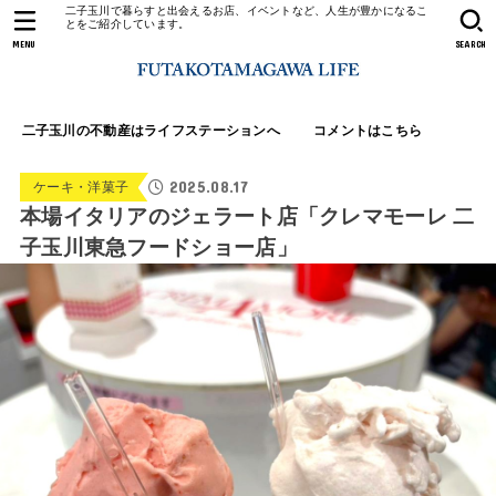
二子玉川で暮らすと出会えるお店、イベントなど、人生が豊かになるこ
とをご紹介しています。
MENU
SEARCH
二子玉川の不動産はライフステーションへ
コメントはこちら
2025.08.17
ケーキ・洋菓子
本場イタリアのジェラート店「クレマモーレ 二
子玉川東急フードショー店」