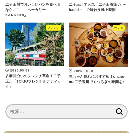
二子玉川でおいしいパンを食べる
二子玉川で人気「二子玉酒場 八 ～
ならここ！「ベーカリー
hachi～」で味わう極上時間
KANKICHI」
フレンチ
カフェ
2025.05.09
2025.08.20
多摩川沿いのフレンチ革命！二子
赤ちゃん連れにおすすめ！chano-
玉川「TOKIOフレンチルナティッ
ma二子玉川でくつろぎの時間を♪
ク」
検
索: