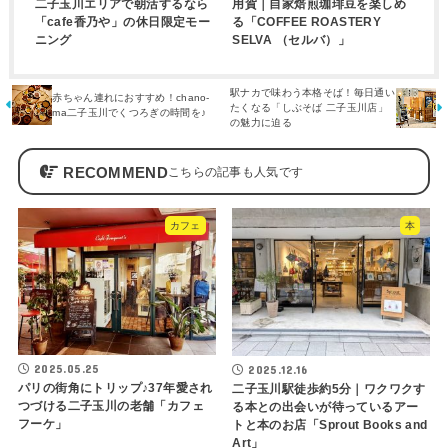
二子玉川エリアで朝活するなら
用賀｜自家焙煎珈琲豆を楽しめ
「cafe香乃や」の休日限定モー
る「COFFEE ROASTERY
ニング
SELVA （セルバ）」
駅ナカで味わう本格そば！毎日通い
赤ちゃん連れにおすすめ！chano-
たくなる「しぶそば 二子玉川店」
ma二子玉川でくつろぎの時間を♪
の魅力に迫る
RECOMMEND
カフェ
本
2025.05.25
2025.12.16
パリの街角にトリップ♪37年愛され
二子玉川駅徒歩約5分｜ワクワクす
つづける二子玉川の老舗「カフェ
る本との出会いが待っているアー
フーケ」
トと本のお店「Sprout Books and
Art」