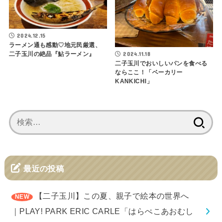
2024.12.15
ラーメン通も感動♡地元民厳選、
2024.11.18
二子玉川の絶品『鮎ラーメン』
二子玉川でおいしいパンを食べる
ならここ！「ベーカリー
KANKICHI」
検
索:
最近の投稿
【二子玉川】この夏、親子で絵本の世界へ
｜PLAY! PARK ERIC CARLE「はらぺこあおむし