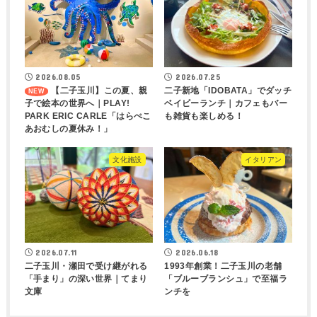
2026.08.05
2026.07.25
【二子玉川】この夏、親
二子新地「IDOBATA」でダッチ
子で絵本の世界へ｜PLAY!
ベイビーランチ｜カフェもバー
PARK ERIC CARLE「はらぺこ
も雑貨も楽しめる！
あおむしの夏休み！」
文化施設
イタリアン
2026.07.11
2026.06.18
二子玉川・瀬田で受け継がれる
1993年創業！二子玉川の老舗
「手まり」の深い世界｜てまり
「ブルーブランシュ」で至福ラ
文庫
ンチを