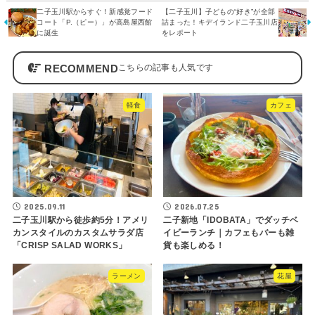
二子玉川駅からすぐ！新感覚フード
【二子玉川】子どもの“好き”が全部
コート「P.（ピー）」が高島屋西館
詰まった！キデイランド二子玉川店
に誕生
をレポート
RECOMMEND
軽食
カフェ
2025.09.11
2026.07.25
二子玉川駅から徒歩約5分！アメリ
二子新地「IDOBATA」でダッチベ
カンスタイルのカスタムサラダ店
イビーランチ｜カフェもバーも雑
「CRISP SALAD WORKS」
貨も楽しめる！
ラーメン
花屋