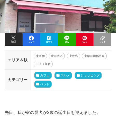
ポスト
シェア
はてブ
送る
Pin it
リンク
東京都
世田谷区
上野毛
東急田園都市線
エリア＆駅
二子玉川駅
カフェ
グルメ
ショッピング
カテゴリー
ペット
先日、我が家の愛犬が2歳の誕生日を迎えました。