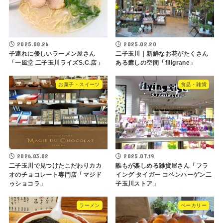
2025.08.26
2025.02.20
子連れに優しいラーメン屋さん
二子玉川｜新鮮なお花がたくさん
「一風堂 二子玉川ライズS.C.店」
ある癒しの空間「filigrane」
お菓子・スイーツ
食品・雑貨
2026.03.02
2025.07.19
二子玉川で見つけたこだわりカカ
誰もが楽しめる雑貨屋さん「フラ
オのチョコレート専門店「マジド
イング タイガー コペンハーゲン二
ゥショコラ」
子玉川ストア」
ラーメン
ベーカリー