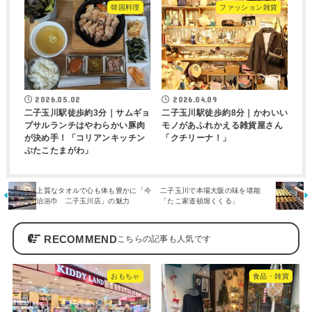
韓国料理
ファッション雑貨
2026.05.02
2026.04.09
二子玉川駅徒歩約3分｜サムギョ
二子玉川駅徒歩約8分｜かわいい
プサルランチはやわらかい豚肉
モノがあふれかえる雑貨屋さん
が決め手！「コリアンキッチン
「クチリーナ！」
ぶたこたまがわ」
上質なタオルで心も体も豊かに「今
二子玉川で本場大阪の味を堪能
治浴巾 二子玉川店」の魅力
「たこ家道頓堀くくる」
RECOMMEND
おもちゃ
食品・雑貨