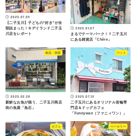
2025.07.09
【二子玉川】子どもの“好き”が全
2025.01.07
部詰まった！キデイランド二子玉
川店をレポート
まるでテーマパーク！？二子玉川
にある雑貨店「Chère」
食品・雑貨
ペット
2025.02.28
2025.07.12
新鮮なお魚が揃う、二子玉川商店
二子玉川にあるオリジナル首輪専
街の魚屋「魚石」
門店＆ドッグカフェ
「Funnywan（ファニィワン）」
カフェ
ベーカリー