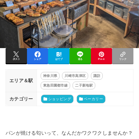
ポスト
シェア
はてブ
送る
Pin it
リンク
神奈川県
川崎市高津区
諏訪
エリア＆駅
東急田園都市線
二子新地駅
カテゴリー
ショッピング
ベーカリー
パンが焼ける匂いって、なんだかワクワクしませんか？