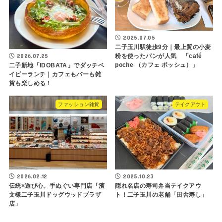
2025.07.05
二子玉川駅徒歩9分｜最上質の小麦
2026.07.25
粉を使ったパンが人気 「café
poche （カフェ ポッシュ）」
二子新地「IDOBATA」でダッチベ
イビーランチ｜カフェもバーも雑
貨も楽しめる！
ファッション雑貨
テイクアウト
2026.02.12
2025.10.23
伝統×遊び心。手ぬぐい専門店「濱
隠れ名店の寿司弁当テイクアウ
文様二子玉川ドッグウッドプラザ
ト！二子玉川の老舗「田舎寿し」
店」