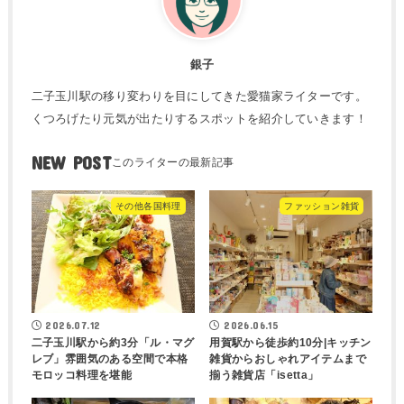
銀子
二子玉川駅の移り変わりを目にしてきた愛猫家ライターです。
くつろげたり元気が出たりするスポットを紹介していきます！
NEW POST
その他各国料理
ファッション雑貨
2026.07.12
2026.06.15
二子玉川駅から約3分「ル・マグ
用賀駅から徒歩約10分|キッチン
レブ」雰囲気のある空間で本格
雑貨からおしゃれアイテムまで
モロッコ料理を堪能
揃う雑貨店「isetta」