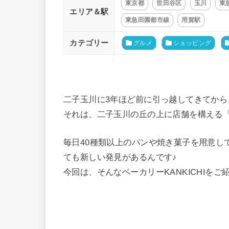
東京都
世田谷区
玉川
東
エリア＆駅
東急田園都市線
用賀駅
カテゴリー
グルメ
ショッピング
二子玉川に3年ほど前に引っ越してきてから
それは、二子玉川の丘の上に店舗を構える「ベ
毎日40種類以上のパンや焼き菓子を用意し
ても新しい発見があるんです♪
今回は、そんなベーカリーKANKICHIをご