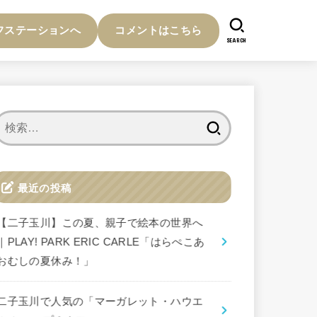
フステーションへ
コメントはこちら
SEARCH
検
索:
最近の投稿
【二子玉川】この夏、親子で絵本の世界へ
｜PLAY! PARK ERIC CARLE「はらぺこあ
おむしの夏休み！」
二子玉川で人気の「マーガレット・ハウエ