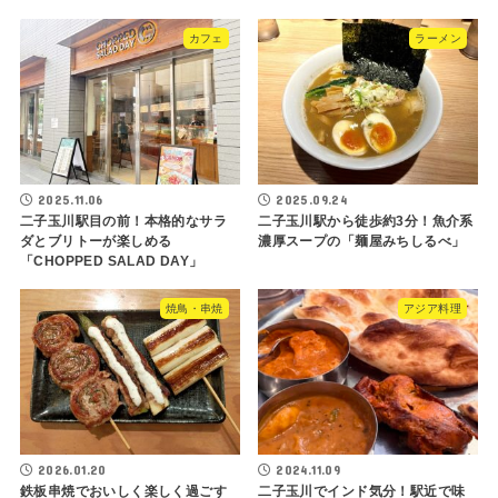
カフェ
ラーメン
2025.11.06
2025.09.24
二子玉川駅目の前！本格的なサラ
二子玉川駅から徒歩約3分！魚介系
ダとブリトーが楽しめる
濃厚スープの「麺屋みちしるべ」
「CHOPPED SALAD DAY」
焼鳥・串焼
アジア料理
2026.01.20
2024.11.09
鉄板串焼でおいしく楽しく過ごす
二子玉川でインド気分！駅近で味