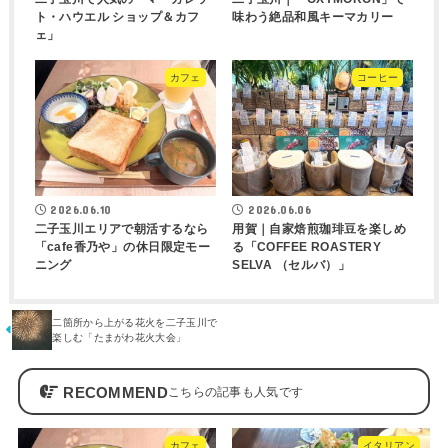
ト・ハウエル ショップ＆カフ
味わう絶品和風キーマカリー
ェ」
カフェ
コーヒー
2026.06.10
2026.06.06
二子玉川エリアで朝活するなら
用賀｜自家焙煎珈琲豆を楽しめ
「cafe香乃や」の休日限定モー
る「COFFEE ROASTERY
ニング
SELVA （セルバ）」
二箇所から上がる花火を二子玉川で
楽しむ「たまがわ花火大会」
RECOMMEND
カフェ
イタリアン