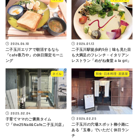
2026.06.10
2026.01.13
二子玉川エリアで朝活するなら
二子玉川駅徒歩約5分｜味も見た目
「cafe香乃や」の休日限定モーニ
も大満足のフレンチ・イタリアン
ング
レストラン「めがね食堂 a la gri」
ネイル
和食･日本料理･居酒屋
2025.02.04
2026.02.25
子育てママのご褒美タイム
二子玉川の穴場スポット柳小路に
♡「the25Nail&Cafe二子玉川店」
ある「玉春」でいただく休日ラン
チ