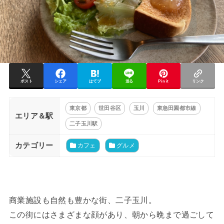
ポスト
シェア
はてブ
送る
Pin it
リンク
東京都
世田谷区
玉川
東急田園都市線
エリア＆駅
二子玉川駅
カテゴリー
カフェ
グルメ
商業施設も自然も豊かな街、二子玉川。
この街にはさまざまな顔があり、朝から晩まで過ごして