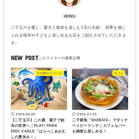
HONU
二子玉川を愛し、愛犬と散策を楽しむ1児の主婦。 四季を感じ
られる場所や子どもと楽しめるお店をご紹介させていただきま
す♪
NEW POST
その他のイベント
カフェ
2026.08.05
2026.07.25
【二子玉川】この夏、親子で絵
二子新地「IDOBATA」でダッチ
本の世界へ｜PLAY! PARK
ベイビーランチ｜カフェもバー
ERIC CARLE「はらぺこあおむ
も雑貨も楽しめる！
しの夏休み！」