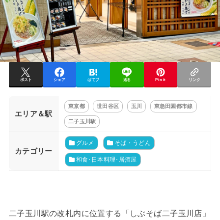
ポスト
シェア
はてブ
送る
Pin it
リンク
東京都
世田谷区
玉川
東急田園都市線
エリア＆駅
二子玉川駅
グルメ
そば・うどん
カテゴリー
和食･日本料理･居酒屋
二子玉川駅の改札内に位置する「しぶそば二子玉川店」