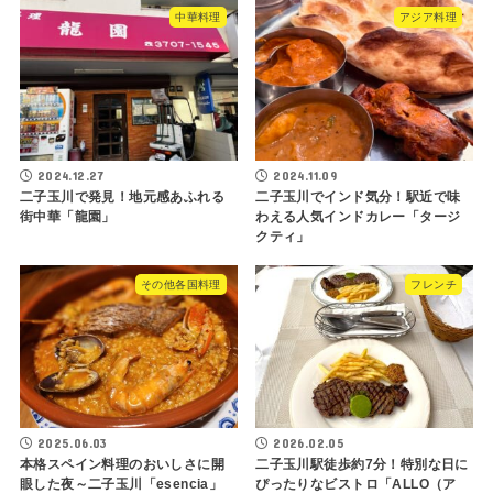
中華料理
アジア料理
2024.12.27
2024.11.09
二子玉川で発見！地元感あふれる
二子玉川でインド気分！駅近で味
街中華「龍園」
わえる人気インドカレー「タージ
クティ」
その他各国料理
フレンチ
2025.06.03
2026.02.05
本格スペイン料理のおいしさに開
二子玉川駅徒歩約7分！特別な日に
眼した夜～二子玉川「esencia」
ぴったりなビストロ「ALLO（ア