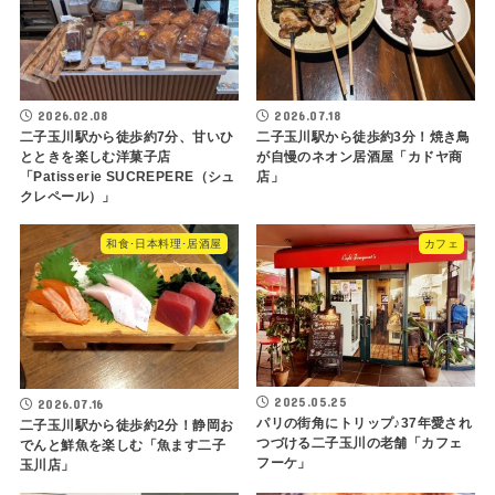
2026.02.08
2026.07.18
二子玉川駅から徒歩約7分、甘いひ
二子玉川駅から徒歩約3分！焼き鳥
とときを楽しむ洋菓子店
が自慢のネオン居酒屋「カドヤ商
「Patisserie SUCREPERE（シュ
店」
クレペール）」
和食･日本料理･居酒屋
カフェ
2025.05.25
2026.07.16
パリの街角にトリップ♪37年愛され
二子玉川駅から徒歩約2分！静岡お
つづける二子玉川の老舗「カフェ
でんと鮮魚を楽しむ「魚ます二子
フーケ」
玉川店」