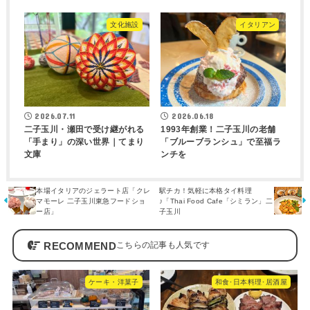
文化施設
イタリアン
2026.07.11
2026.06.18
二子玉川・瀬田で受け継がれる
1993年創業！二子玉川の老舗
「手まり」の深い世界｜てまり
「ブルーブランシュ」で至福ラ
文庫
ンチを
本場イタリアのジェラート店「クレ
駅チカ！気軽に本格タイ料理
マモーレ 二子玉川東急フードショ
♪「Thai Food Cafe「シミラン」二
ー店」
子玉川
RECOMMEND
ケーキ・洋菓子
和食･日本料理･居酒屋