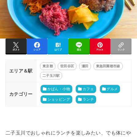
ポスト
シェア
はてブ
送る
Pin it
リンク
東京都
世田谷区
瀬田
東急田園都市線
エリア＆駅
二子玉川駅
かばん・小物
カフェ
グルメ
カテゴリー
ショッピング
ランチ
二子玉川でおしゃれにランチを楽しみたい、でも体にや