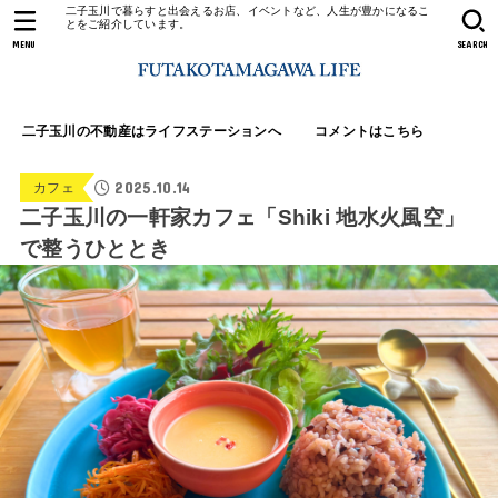
二子玉川で暮らすと出会えるお店、イベントなど、人生が豊かになるこ
とをご紹介しています。
MENU
SEARCH
二子玉川の不動産はライフステーションへ
コメントはこちら
2025.10.14
カフェ
二子玉川の一軒家カフェ「Shiki 地水火風空」
で整うひととき