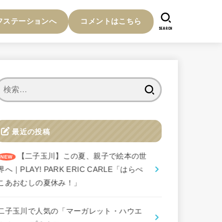
フステーションへ
コメントはこちら
SEARCH
検
索:
最近の投稿
【二子玉川】この夏、親子で絵本の世
界へ｜PLAY! PARK ERIC CARLE「はらぺ
こあおむしの夏休み！」
二子玉川で人気の「マーガレット・ハウエ