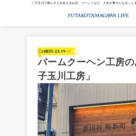
二子玉川で暮らすと出会えるお店、イベントなど、人生が豊かになること
2025.03.19
お菓子・スイーツ
バームクーヘン工房の
子玉川工房」