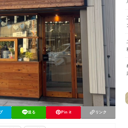
ブ
送る
Pin it
リンク