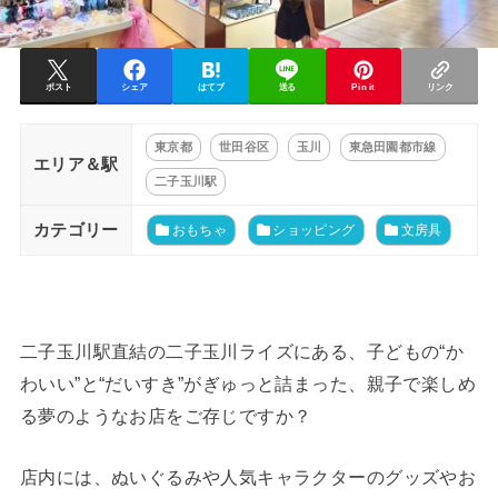
ポスト
シェア
はてブ
送る
Pin it
リンク
東京都
世田谷区
玉川
東急田園都市線
エリア＆駅
二子玉川駅
カテゴリー
おもちゃ
ショッピング
文房具
二子玉川駅直結の二子玉川ライズにある、子どもの“か
わいい”と“だいすき”がぎゅっと詰まった、親子で楽しめ
る夢のようなお店をご存じですか？
店内には、ぬいぐるみや人気キャラクターのグッズやお