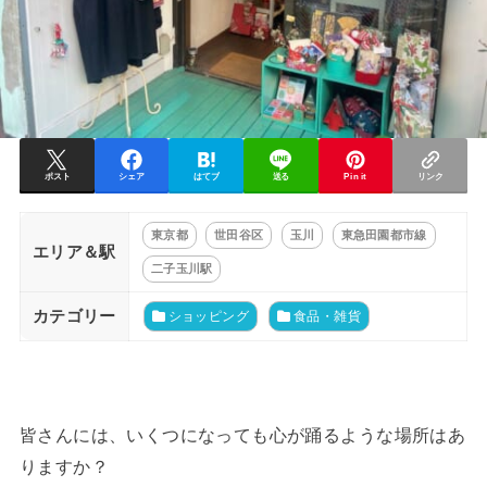
ポスト
シェア
はてブ
送る
Pin it
リンク
東京都
世田谷区
玉川
東急田園都市線
エリア＆駅
二子玉川駅
カテゴリー
ショッピング
食品・雑貨
皆さんには、いくつになっても心が踊るような場所はあ
りますか？