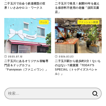
二子玉川で出会う鉄道模型の世
二子玉川で発見！創業90年を超え
界！いさみやロコ・ワークス
る保存料不使用の老舗「須田豆腐
店」
ペット
ファッション雑貨
2025.07.12
2026.03.23
二子玉川にあるオリジナル首輪専
二子玉川駅から徒歩約3分！ないも
門店＆ドッグカフェ
のはない？雑貨屋「TODAY’S
「Funnywan（ファニィワン）」
SPECIAL（トゥデイズスペシャ
ル）」
検
索: