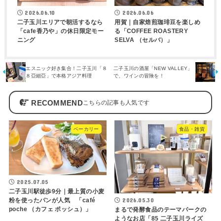
2026.06.10
2026.06.06
二子玉川エリアで朝活するなら
用賀｜自家焙煎珈琲豆を楽しめ
「cafe香乃や」の休日限定モー
る「COFFEE ROASTERY
ニング
SELVA （セルバ）」
エスニック好き集合！二子玉川「８
二子玉川の酒屋「NEW VALLEY」
８亞細亞」で本格アジア料理
で、ワインの冒険を！
RECOMMEND
ベーカリー
食品・雑貨
2025.07.05
二子玉川駅徒歩9分｜最上質の小麦
2026.05.30
粉を使ったパンが人気 「café
poche （カフェ ポッシュ）」
まるで発酵食品のテーマパークの
ようなお店「85 二子玉川ライズ