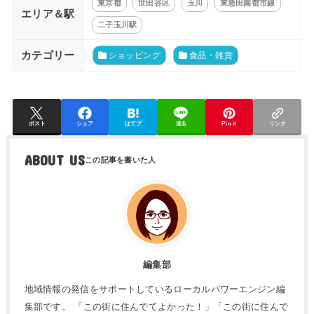
東京都
世田谷区
玉川
東急田園都市線
エリア＆駅
二子玉川駅
カテゴリー
ショッピング
食品・雑貨
ポスト
シェア
はてブ
送る
Pin it
リンク
ABOUT US
編集部
地域情報の発信をサポートしているローカルパワーエンジン編
集部です。 「この街に住んでてよかった！」「この街に住んで