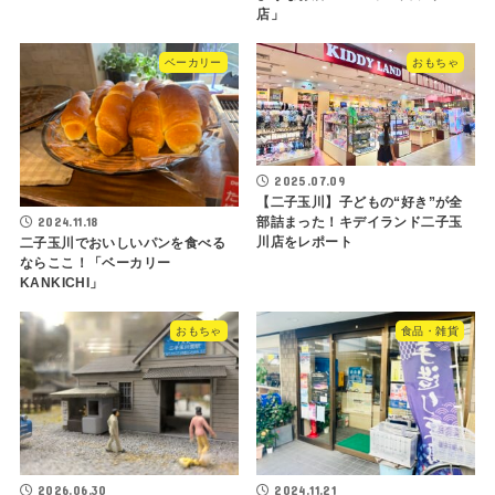
店」
ベーカリー
おもちゃ
2025.07.09
【二子玉川】子どもの“好き”が全
2024.11.18
部詰まった！キデイランド二子玉
川店をレポート
二子玉川でおいしいパンを食べる
ならここ！「ベーカリー
KANKICHI」
おもちゃ
食品・雑貨
2026.06.30
2024.11.21