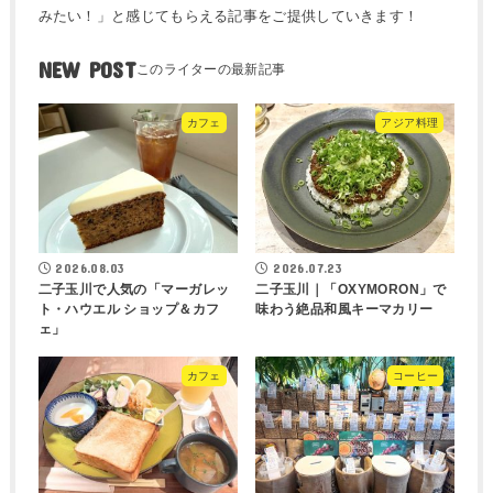
みたい！」と感じてもらえる記事をご提供していきます！
NEW POST
カフェ
アジア料理
2026.08.03
2026.07.23
二子玉川で人気の「マーガレッ
二子玉川｜「OXYMORON」で
ト・ハウエル ショップ＆カフ
味わう絶品和風キーマカリー
ェ」
カフェ
コーヒー