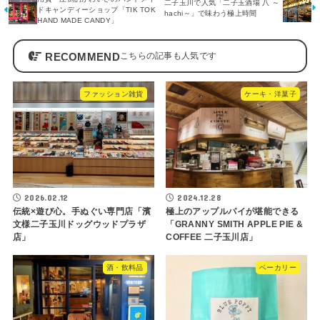
二子玉川で人気「二子玉酒場 八 ～
ドキャンディーショップ「TIK TOK
hachi～」で味わう極上時間
HAND MADE CANDY」
RECOMMEND
ファッション雑貨
ケーキ・洋菓子
2026.02.12
2024.12.28
伝統×遊び心。手ぬぐい専門店「濱
極上のアップルパイが堪能できる
文様二子玉川ドッグウッドプラザ
「GRANNY SMITH APPLE PIE &
店」
COFFEE 二子玉川店」
酒・飲料品
ベーカリー