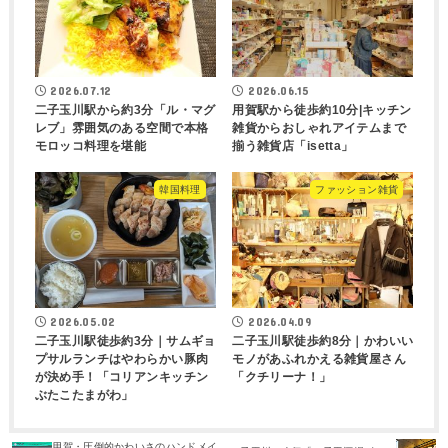
2026.07.12
2026.06.15
二子玉川駅から約3分「ル・マグ
用賀駅から徒歩約10分|キッチン
レブ」雰囲気のある空間で本格
雑貨からおしゃれアイテムまで
モロッコ料理を堪能
揃う雑貨店「isetta」
韓国料理
ファッション雑貨
2026.05.02
2026.04.09
二子玉川駅徒歩約3分｜サムギョ
二子玉川駅徒歩約8分｜かわいい
プサルランチはやわらかい豚肉
モノがあふれかえる雑貨屋さん
が決め手！「コリアンキッチン
「クチリーナ！」
ぶたこたまがわ」
用賀・圧倒的かわいさのハンドメイ