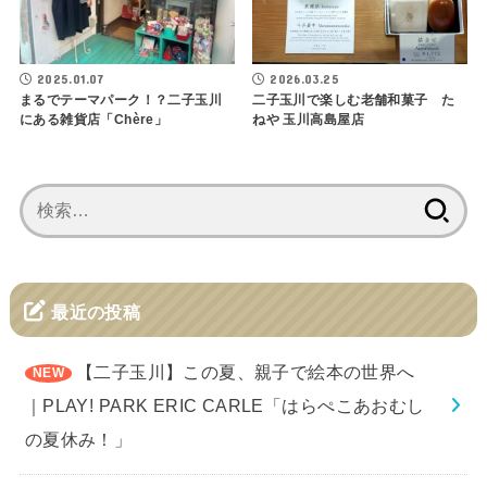
2025.01.07
2026.03.25
まるでテーマパーク！？二子玉川
二子玉川で楽しむ老舗和菓子 た
にある雑貨店「Chère」
ねや 玉川高島屋店
検
索:
最近の投稿
【二子玉川】この夏、親子で絵本の世界へ
｜PLAY! PARK ERIC CARLE「はらぺこあおむし
の夏休み！」