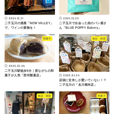
2024.12.31
2024.12.25
二子玉川の酒屋「NEW VALLEY」
二子玉川で出会った街のパン屋さ
で、ワインの冒険を！
ん「BLUE POPPY Bakery」
和菓子
食品・雑貨
2025.03.26
二子玉川駅徒歩6分｜昔ながらの和
2025.03.24
菓子が人気「西河製菓店」
店頭に玄米しか置いていない！？
二子玉川の「名川精米店」
食品・雑貨
和菓子