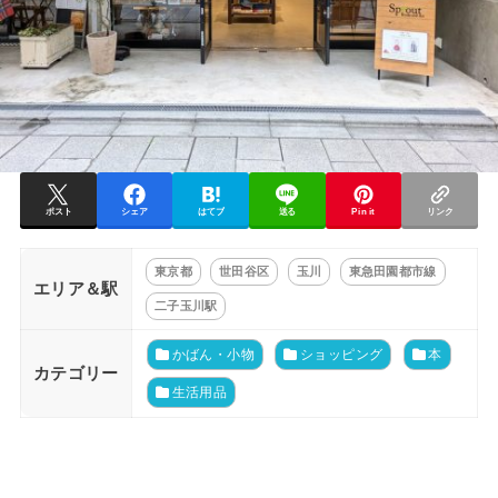
ポスト
シェア
はてブ
送る
Pin it
リンク
東京都
世田谷区
玉川
東急田園都市線
エリア＆駅
二子玉川駅
かばん・小物
ショッピング
本
カテゴリー
生活用品