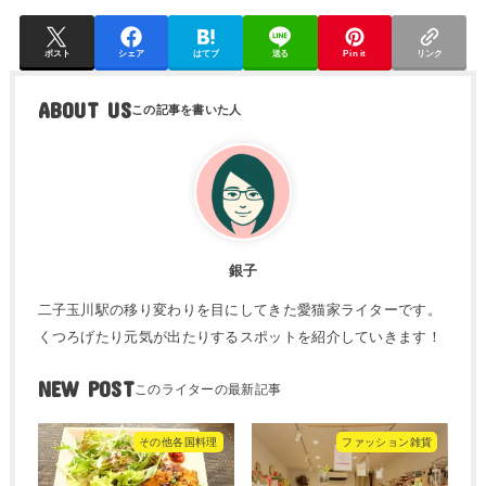
ポスト
シェア
はてブ
送る
Pin it
リンク
ABOUT US
銀子
二子玉川駅の移り変わりを目にしてきた愛猫家ライターです。
くつろげたり元気が出たりするスポットを紹介していきます！
NEW POST
その他各国料理
ファッション雑貨