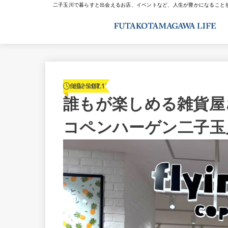
二子玉川で暮らすと出会えるお店、イベントなど、人生が豊かになること
2025.07.19
食品・雑貨
誰もが楽しめる雑貨屋
コペンハーゲン二子玉