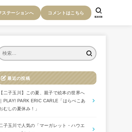
フステーションへ
コメントはこちら
SEARCH
検
索:
最近の投稿
【二子玉川】この夏、親子で絵本の世界へ
｜PLAY! PARK ERIC CARLE「はらぺこあ
おむしの夏休み！」
二子玉川で人気の「マーガレット・ハウエ