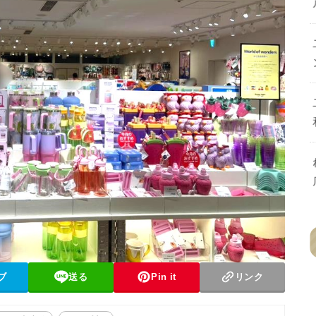
ブ
送る
Pin it
リンク