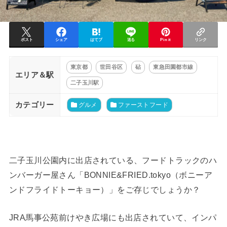
ポスト
シェア
はてブ
送る
Pin it
リンク
東京都
世田谷区
砧
東急田園都市線
エリア＆駅
二子玉川駅
カテゴリー
グルメ
ファーストフード
二子玉川公園内に出店されている、フードトラックのハ
ンバーガー屋さん「BONNIE&FRIED.tokyo（ボニーア
ンドフライドトーキョー）」をご存じでしょうか？
JRA馬事公苑前けやき広場にも出店されていて、インパ