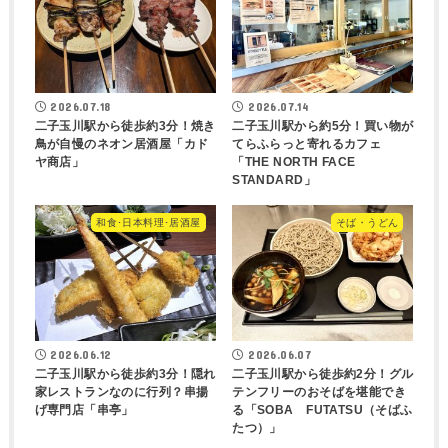
2026.07.18
2026.07.14
二子玉川駅から徒歩約3分！焼き
二子玉川駅から約5分！買い物が
鳥が自慢のネオン居酒屋「カド
てらふらっと寄れるカフェ
ヤ商店」
「THE NORTH FACE
STANDARD」
和食･日本料理･居酒屋
そば・うどん
2026.06.12
2026.06.07
二子玉川駅から徒歩約3分！隠れ
二子玉川駅から徒歩約2分！グル
家レストランなのに行列？串揚
テンフリーのおそばを堪能でき
げ専門店「串亭」
る「SOBA FUTATSU（そばふ
たつ）」