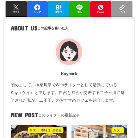
ポスト
シェア
はてブ
送る
Pin it
リンク
ABOUT US
Kaypark
初めまして。神奈川県でWebライターとして活動している
Kay（ケイ）と申します。自然と都会が交差する二子玉川に魅
了された私が、二子玉川のおすすめカフェを紹介します。
NEW POST
和食･日本料理･居酒屋
カフェ