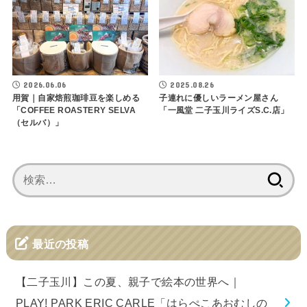
2026.06.06
2025.08.26
用賀｜自家焙煎珈琲豆を楽しめる
子連れに優しいラーメン屋さん
「COFFEE ROASTERY SELVA
「一風堂 二子玉川ライズS.C.店」
（セルバ）」
検
索:
最近の投稿
【二子玉川】この夏、親子で絵本の世界へ｜
PLAY! PARK ERIC CARLE「はらぺこあおむしの