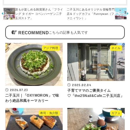
誰もが楽しめる雑貨屋さん「フライ
二子玉川にあるオリジナル首輪専門
ング タイガー コペンハーゲン二子
店＆ドッグカフェ「Funnywan（フ
玉川ストア」
ァニィワン）」
RECOMMEND
アジア料理
ネイル
2025.02.04
2026.07.23
子育てママのご褒美タイム
二子玉川｜「OXYMORON」で味
♡「the25Nail&Cafe二子玉川店」
わう絶品和風キーマカリー
寿司・魚介類
カフェ