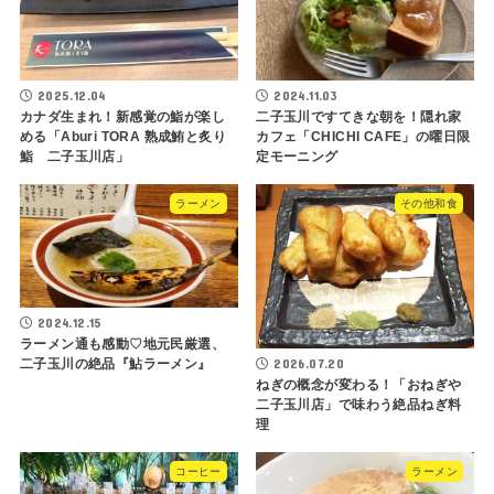
2025.12.04
2024.11.03
カナダ生まれ！新感覚の鮨が楽し
二子玉川ですてきな朝を！隠れ家
める「Aburi TORA 熟成鮪と炙り
カフェ「CHICHI CAFE」の曜日限
鮨 二子玉川店」
定モーニング
ラーメン
その他和食
2024.12.15
ラーメン通も感動♡地元民厳選、
2026.07.20
二子玉川の絶品『鮎ラーメン』
ねぎの概念が変わる！「おねぎや
二子玉川店」で味わう絶品ねぎ料
理
コーヒー
ラーメン