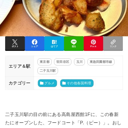
ポスト
シェア
はてブ
送る
Pin it
リンク
東京都
世田谷区
玉川
東急田園都市線
エリア＆駅
二子玉川駅
カテゴリー
グルメ
その他各国料理
二子玉川駅の目の前にある高島屋西館1Fに、この春新
たにオープンした、フードコート「P.（ピー）」。おし